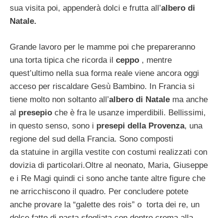
sua visita poi, appenderà dolci e frutta all’
albero di
Natale.
Grande lavoro per le mamme poi che prepareranno
una torta tipica che ricorda il
ceppo
, mentre
quest’ultimo nella sua forma reale viene ancora oggi
acceso per riscaldare Gesù Bambino. In Francia si
tiene molto non soltanto all’
albero di Natale
ma anche
al
presepio
che è fra le usanze imperdibili. Bellissimi,
in questo senso, sono i
presepi della Provenza
, una
regione del sud della Francia. Sono composti
da statuine in argilla vestite con costumi realizzati con
dovizia di particolari.Oltre al neonato, Maria, Giuseppe
e i Re Magi quindi ci sono anche tante altre figure che
ne arricchiscono il quadro. Per concludere potete
anche provare la “galette des rois” o torta dei re, un
dolce fatto di pasta sfogliata con dentro crema alla