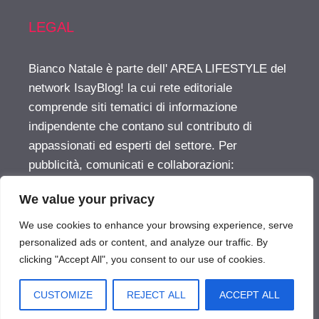
LEGAL
Bianco Natale è parte dell' AREA LIFESTYLE del
network IsayBlog! la cui rete editoriale
comprende siti tematici di informazione
indipendente che contano sul contributo di
appassionati ed esperti del settore. Per
pubblicità, comunicati e collaborazioni:
info@isayblog.com
This website is part of the
We value your privacy
LIFESTYLE AREA inside the IsayBlog! network
For advertising, press releases and other
We use cookies to enhance your browsing experience, serve
opportunities:
info@isayblog.com
personalized ads or content, and analyze our traffic. By
clicking "Accept All", you consent to our use of cookies.
Vuoi pubblicare sul nostro network?
CUSTOMIZE
REJECT ALL
ACCEPT ALL
BiancoNatale.com © 2026. All right reserverd.