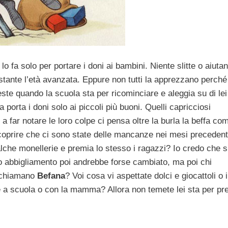
o fa solo per portare i doni ai bambini. Niente slitte o aiutan
tante l’età avanzata. Eppure non tutti la apprezzano perché
feste quando la scuola sta per ricominciare e aleggia su di le
rta i doni solo ai piccoli più buoni. Quelli capricciosi
 far notare le loro colpe ci pensa oltre la burla la beffa com
scoprire che ci sono state delle mancanze nei mesi precedenti
che monellerie e premia lo stesso i ragazzi? Io credo che s
suo abbigliamento poi andrebbe forse cambiato, ma poi chi
i chiamano
Befana
? Voi cosa vi aspettate dolci e giocattoli o i
ne a scuola o con la mamma? Allora non temete lei sta per pr