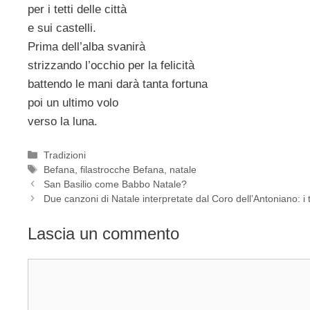
per i tetti delle città
e sui castelli.
Prima dell’alba svanirà
strizzando l’occhio per la felicità
battendo le mani darà tanta fortuna
poi un ultimo volo
verso la luna.
Categorie
Tradizioni
Tag
Befana
,
filastrocche Befana
,
natale
San Basilio come Babbo Natale?
Due canzoni di Natale interpretate dal Coro dell’Antoniano: i t
Lascia un commento
Commento