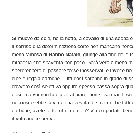
Si muove da sola, nella notte, a cavallo di una scopa e l
il sorriso e la determinazione certo non mancano nonos
meno famosa di
Babbo Natale,
giunge alla fine delle 
minaccia che spaventa non poco. Sarà vero o meno ma po
spererebbero di passare forse inosservati e invece no: a
dice e regala carbone. Tutti così saranno in grado di 
davvero così selettiva oppure spesso passa sopra qual
così, ma voi non fatela arrabbiare, non si sa mai. Il 
riconoscerebbe la vecchina vestita di stracci che tutt
carbone, avete fatto tutti i compiti? Vi comportate be
il volo anche per voi: