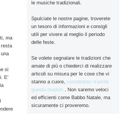
le musiche tradizionali.
Spulciate le nostre pagine, troverete
un tesoro di informazioni e consigli
utili per vivere al meglio il periodo
ti, ma
delle feste.
 resta
i una
Se volete segnalare le tradizioni che
amate di più o chiederci di realizzare
e si
articoli su misura per le cose che vi
. E’
stanno a cuore,
contattateci tramite
ia
questo modulo
. Non saremo veloci
ed efficienti come Babbo Natale, ma
l
sicuramente ci proveremo.
endere