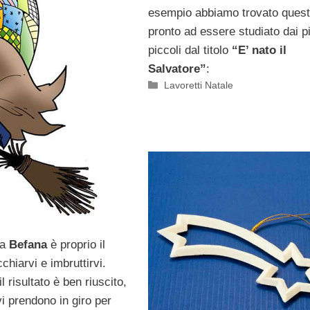
esempio abbiamo trovato quest
pronto ad essere studiato dai p
piccoli dal titolo
“E’ nato il
Salvatore”
:
Categorie
Lavoretti Natale
da
Befana
è proprio il
hiarvi e imbruttirvi.
 risultato è ben riuscito,
vi prendono in giro per