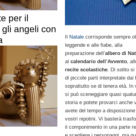
e per il
 gli angeli con
Il
Natale
corrisponde sempre olt
a
leggende e alle fiabe, alla
preparazione dell’
albero di Nat
al
calendario dell’Avvento
, all
recite scolastiche
. Di solito si
di piccole parti interpretate dai
soprattutto se di tenera età. In 
si può sceneggiare quasi qual
storia e potete provarci anche 
avete del tempo a disposizione
vostri nipotini. Vi basterà tras
il componimento in una parte re
e scegliere i personaggi, ma qu