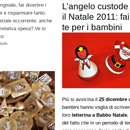
L’angelo custode
riginale, far divertire i
i e risparmiare tanto.
il Natale 2011: fa
eriale occorrente, anche
te per i bambini
 relativa spesa? Ve lo
to:
atale
Più si avvicina il
25 dicembre
e
bambini hanno voglia di scriver
loro
letterina a Babbo Natale
,
del fatto che in un periodo di ter