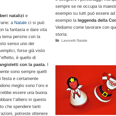
sempre se ne occupa la maest
esempio su tutti può essere ad
beri natalizi
e
esempio la
leggenda della Co
varie: a
Natale
ci si può
Vediamo come lavorare con qu
on la fantasia e dare vita
storia:
a tema persino con la
Categorie
Lavoretti Natale
esto senso uno dei
semplici, forse già visto
ffetto, è quello di
angioletti con la pasta
. I
mente sono sempre quelli
i festa e certamente
ndono meglio sono l’oro e
otrebbe essere una buona
bbare l’albero in questo
to che spendere tanti
razioni, potreste ottenere