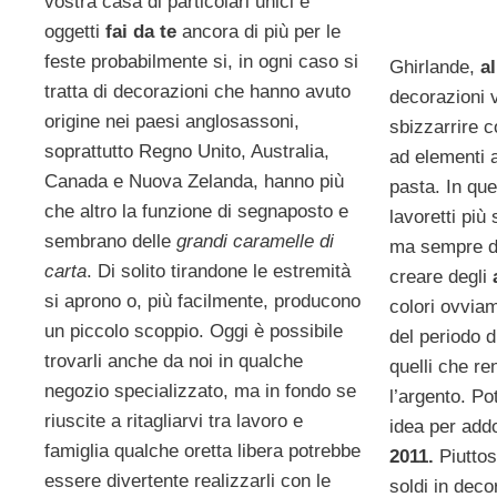
vostra casa di particolari unici e
oggetti
fai da te
ancora di più per le
feste probabilmente si, in ogni caso si
Ghirlande,
al
tratta di decorazioni che hanno avuto
decorazioni 
origine nei paesi anglosassoni,
sbizzarrire c
soprattutto Regno Unito, Australia,
ad elementi 
Canada e Nuova Zelanda, hanno più
pasta. In qu
che altro la funzione di segnaposto e
lavoretti più 
sembrano delle
grandi caramelle di
ma sempre d’e
carta
. Di solito tirandone le estremità
creare degli
si aprono o, più facilmente, producono
colori ovvia
un piccolo scoppio. Oggi è possibile
del periodo d
trovarli anche da noi in qualche
quelli che re
negozio specializzato, ma in fondo se
l’argento. P
riuscite a ritagliarvi tra lavoro e
idea per addo
famiglia qualche oretta libera potrebbe
2011.
Piuttos
essere divertente realizzarli con le
soldi in deco