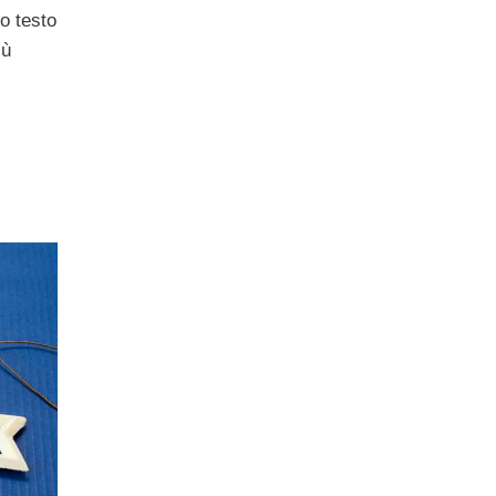
o testo
iù