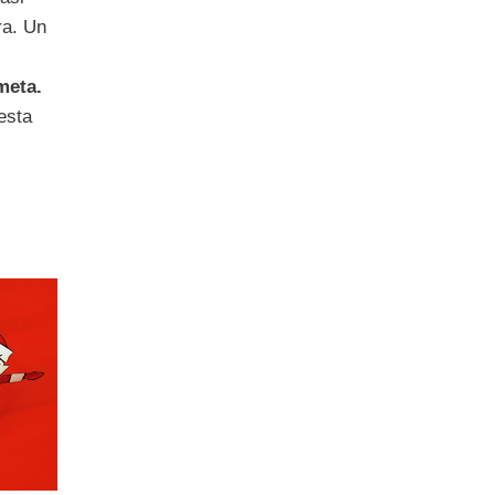
ra. Un
meta.
esta