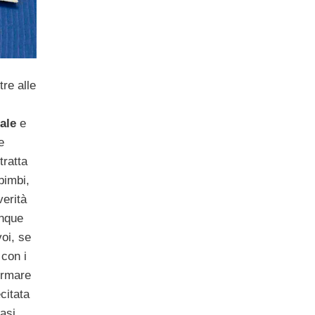
re alle
ale
e
e
 tratta
 bimbi,
verità
unque
voi, se
 con i
formare
citata
asi