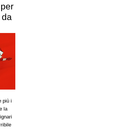
 per
i da
 più i
e la
 ignari
ribile