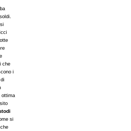
rba
soldi.
si
icci
otte
re
e
i che
scono i
 di
n
 ottima
sito
stodi
ome si
che