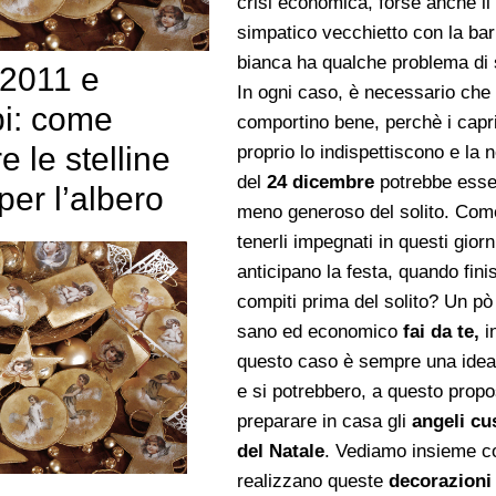
crisi economica, forse anche il
simpatico vecchietto con la ba
bianca ha qualche problema di 
 2011 e
In ogni caso, è necessario che 
i: come
comportino bene, perchè i capr
e le stelline
proprio lo indispettiscono e la n
del
24 dicembre
potrebbe esse
per l’albero
meno generoso del solito. Com
tenerli impegnati in questi giorn
anticipano la festa, quando fini
compiti prima del solito? Un pò
sano ed economico
fai da te,
i
questo caso è sempre una idea
e si potrebbero, a questo propo
preparare in casa gli
angeli cu
del Natale
. Vediamo insieme c
realizzano queste
decorazioni