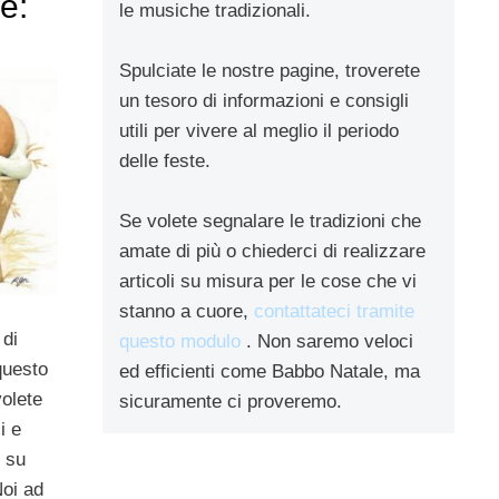
re:
le musiche tradizionali.
Spulciate le nostre pagine, troverete
un tesoro di informazioni e consigli
utili per vivere al meglio il periodo
delle feste.
Se volete segnalare le tradizioni che
amate di più o chiederci di realizzare
articoli su misura per le cose che vi
stanno a cuore,
contattateci tramite
 di
questo modulo
. Non saremo veloci
questo
ed efficienti come Babbo Natale, ma
volete
sicuramente ci proveremo.
i e
, su
Noi ad