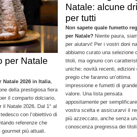
Natale: alcune dri
per tutti
Non sapete quale fumetto reg
per Natale?
Niente paura, siam
per aiutarvi! Per i vostri doni na
abbiamo curato una selezione d
co per Natale
titoli, ma ognuno con caratteris
uniche: novità recenti, edizioni 
pregio che faranno un’ottima
 Natale 2026 in Italia
,
impressione e fumetti di grand
ne della prestigiosa fiera
valore. Una lista pensata
er il comparto dolciario,
appositamente per semplificare
 il Natale 2026. Dal 1° al
vostra scelta e assicurarvi il r
tedesco con l’obiettivo di
più azzeccato, anche senza un
entando referenze che
conoscenza pregressa dei titoli
 gourmet più attuali.