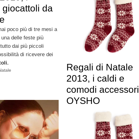
i giocattoli da
re
i poco più di tre mesi a
, una delle feste più
utto dai più piccoli
ssibilità di ricevere dei
oli.
Regali di Natale
Natale
2013, i caldi e
comodi accessori
OYSHO