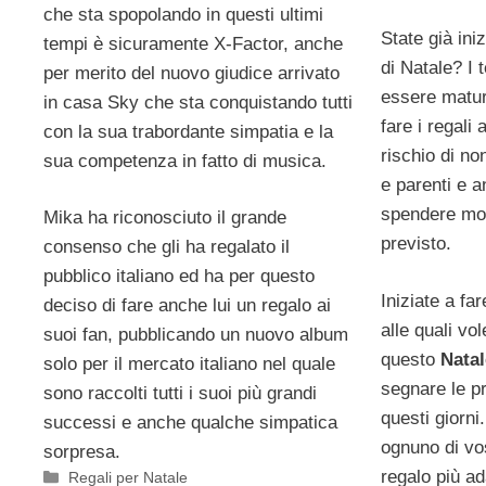
che sta spopolando in questi ultimi
State già ini
tempi è sicuramente X-Factor, anche
di Natale? I 
per merito del nuovo giudice arrivato
essere maturi
in casa Sky che sta conquistando tutti
fare i regali 
con la sua trabordante simpatia e la
rischio di no
sua competenza in fatto di musica.
e parenti e a
spendere mol
Mika ha riconosciuto il grande
previsto.
consenso che gli ha regalato il
pubblico italiano ed ha per questo
Iniziate a fa
deciso di fare anche lui un regalo ai
alle quali vo
suoi fan, pubblicando un nuovo album
questo
Natal
solo per il mercato italiano nel quale
segnare le p
sono raccolti tutti i suoi più grandi
questi giorni
successi e anche qualche simpatica
ognuno di vos
sorpresa.
regalo più ad
Categorie
Regali per Natale