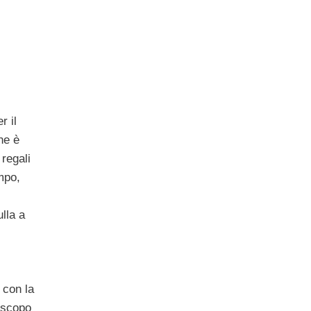
r il
he è
 regali
mpo,
lla a
 con la
 scopo