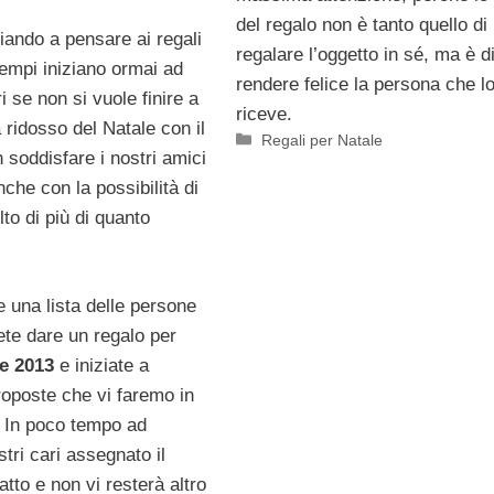
del regalo non è tanto quello di
ziando a pensare ai regali
regalare l’oggetto in sé, ma è d
tempi iniziano ormai ad
rendere felice la persona che l
 se non si vuole finire a
riceve.
a ridosso del Natale con il
Categorie
Regali per Natale
n soddisfare i nostri amici
nche con la possibilità di
to di più di quanto
re una lista delle persone
lete dare un regalo per
e 2013
e iniziate a
roposte che vi faremo in
. In poco tempo ad
tri cari assegnato il
atto e non vi resterà altro