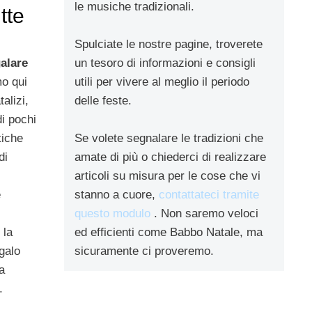
le musiche tradizionali.
tte
Spulciate le nostre pagine, troverete
alare
un tesoro di informazioni e consigli
o qui
utili per vivere al meglio il periodo
talizi,
delle feste.
i pochi
tiche
Se volete segnalare le tradizioni che
di
amate di più o chiederci di realizzare
articoli su misura per le cose che vi
e
stanno a cuore,
contattateci tramite
questo modulo
. Non saremo veloci
 la
ed efficienti come Babbo Natale, ma
egalo
sicuramente ci proveremo.
a
.