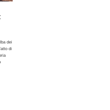
:
alba dei
atto di
pria
o