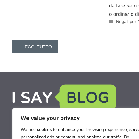
da fare se n
o ordinarlo d
Categorie
Regali per 
+ LEGGI TUTTO
We value your privacy
We use cookies to enhance your browsing experience, serv
personalized ads or content, and analyze our traffic. By