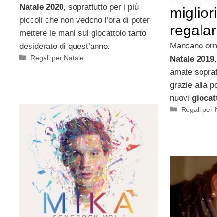
Natale 2020
, soprattutto per i più
miglior
piccoli che non vedono l’ora di poter
regala
mettere le mani sul giocattolo tanto
Mancano orma
desiderato di quest’anno.
Categorie
Regali per Natale
Natale 2019
amate sopratt
grazie alla po
nuovi
giocatt
Categorie
Regali per 