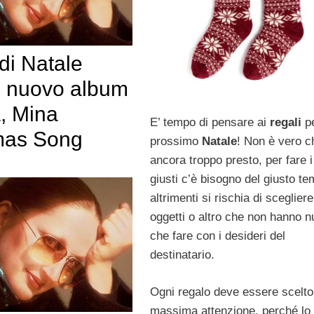
di Natale
il nuovo album
, Mina
E’ tempo di pensare ai
regali
pe
mas Song
prossimo
Natale
! Non è vero c
ancora troppo presto, per fare i
giusti c’è bisogno del giusto te
altrimenti si rischia di scegliere
oggetti o altro che non hanno nu
che fare con i desideri del
destinatario.
Ogni regalo deve essere scelto
massima attenzione, perché lo