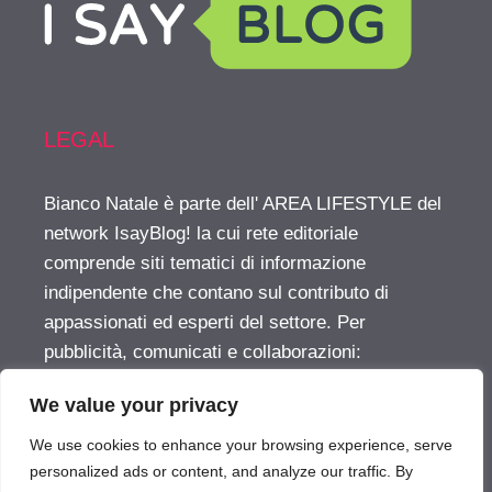
LEGAL
Bianco Natale è parte dell' AREA LIFESTYLE del
network IsayBlog! la cui rete editoriale
comprende siti tematici di informazione
indipendente che contano sul contributo di
appassionati ed esperti del settore. Per
pubblicità, comunicati e collaborazioni:
info@isayblog.com
This website is part of the
We value your privacy
LIFESTYLE AREA inside the IsayBlog! network
For advertising, press releases and other
We use cookies to enhance your browsing experience, serve
opportunities:
info@isayblog.com
personalized ads or content, and analyze our traffic. By