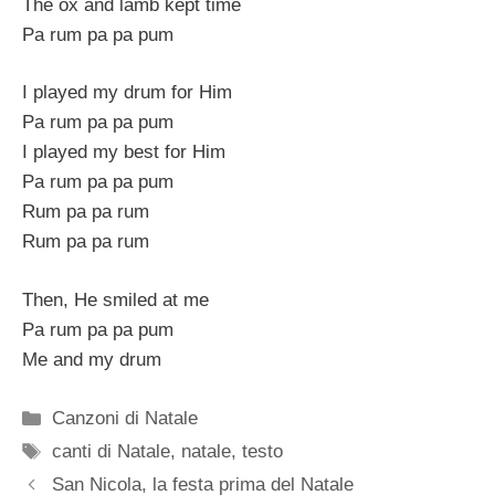
The ox and lamb kept time
Pa rum pa pa pum
I played my drum for Him
Pa rum pa pa pum
I played my best for Him
Pa rum pa pa pum
Rum pa pa rum
Rum pa pa rum
Then, He smiled at me
Pa rum pa pa pum
Me and my drum
Categorie
Canzoni di Natale
Tag
canti di Natale
,
natale
,
testo
San Nicola, la festa prima del Natale