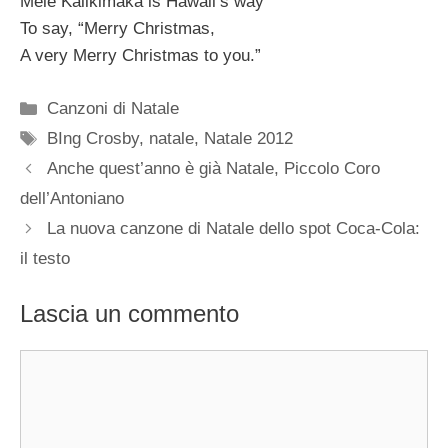
Mele Kalikimaka is Hawaii’s way
To say, “Merry Christmas,
A very Merry Christmas to you.”
Categorie
Canzoni di Natale
Tag
BIng Crosby
,
natale
,
Natale 2012
Anche quest’anno è già Natale, Piccolo Coro
dell’Antoniano
La nuova canzone di Natale dello spot Coca-Cola:
il testo
Lascia un commento
Commento