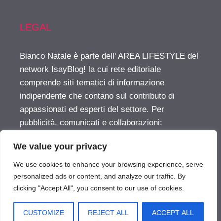
LEGAL
Bianco Natale è parte dell' AREA LIFESTYLE del
network IsayBlog! la cui rete editoriale
comprende siti tematici di informazione
indipendente che contano sul contributo di
appassionati ed esperti del settore. Per
pubblicità, comunicati e collaborazioni:
info@isayblog.com
This website is part of the
We value your privacy
LIFESTYLE AREA inside the IsayBlog! network
For advertising, press releases and other
We use cookies to enhance your browsing experience, serve
opportunities:
info@isayblog.com
personalized ads or content, and analyze our traffic. By
clicking "Accept All", you consent to our use of cookies.
Vuoi pubblicare sul nostro network?
CUSTOMIZE
REJECT ALL
ACCEPT ALL
BiancoNatale.com © 2026. All right reserverd.