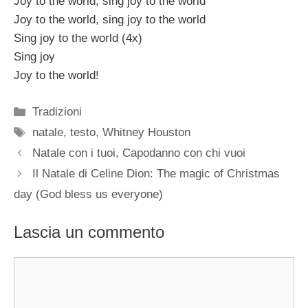
Joy to the world, sing joy to the world
Joy to the world, sing joy to the world
Sing joy to the world (4x)
Sing joy
Joy to the world!
Categorie
Tradizioni
Tag
natale
,
testo
,
Whitney Houston
Natale con i tuoi, Capodanno con chi vuoi
Il Natale di Celine Dion: The magic of Christmas
day (God bless us everyone)
Lascia un commento
Commento