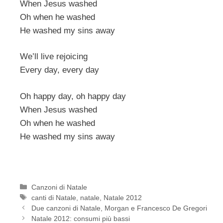
When Jesus washed
Oh when he washed
He washed my sins away
We’ll live rejoicing
Every day, every day
Oh happy day, oh happy day
When Jesus washed
Oh when he washed
He washed my sins away
Categorie
Canzoni di Natale
Tag
canti di Natale
,
natale
,
Natale 2012
Due canzoni di Natale, Morgan e Francesco De Gregori
Natale 2012: consumi più bassi