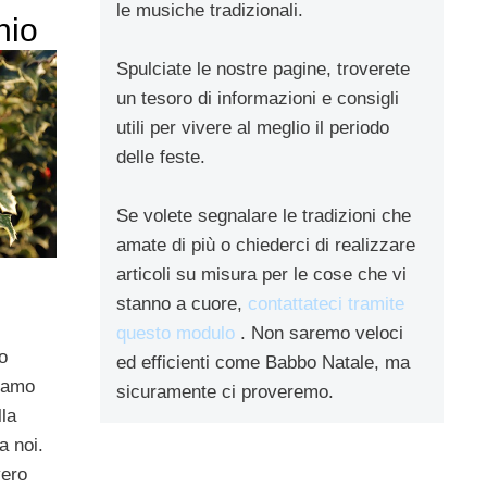
le musiche tradizionali.
hio
Spulciate le nostre pagine, troverete
un tesoro di informazioni e consigli
utili per vivere al meglio il periodo
delle feste.
Se volete segnalare le tradizioni che
amate di più o chiederci di realizzare
articoli su misura per le cose che vi
stanno a cuore,
contattateci tramite
questo modulo
. Non saremo veloci
o
ed efficienti come Babbo Natale, ma
siamo
sicuramente ci proveremo.
lla
a noi.
ero