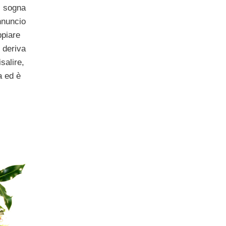
i sogna
nnuncio
ppiare
 deriva
salire,
a ed è