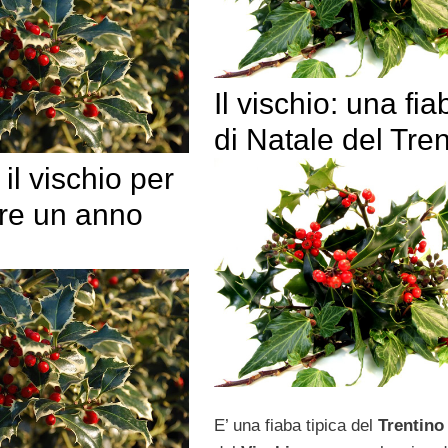
Il vischio: una fia
di Natale del Tren
 il vischio per
re un anno
E’ una fiaba tipica del
Trentino