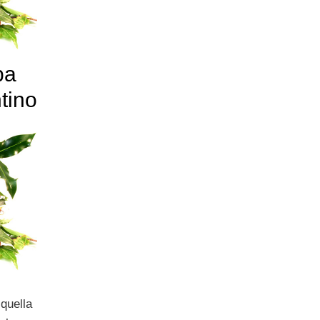
ba
tino
quella