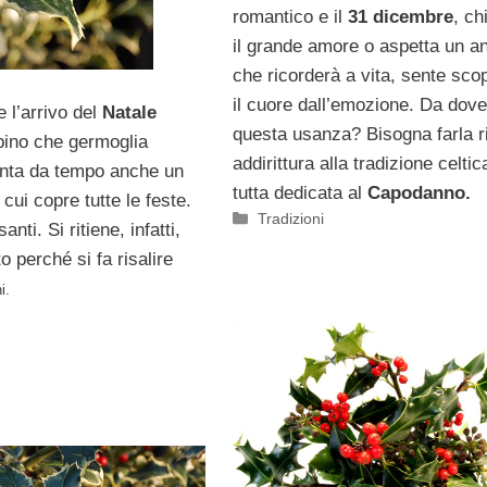
romantico e il
31 dicembre
, ch
il grande amore o aspetta un a
che ricorderà a vita, sente sco
il cuore dall’emozione. Da dove
 l’arrivo del
Natale
questa usanza? Bisogna farla ri
spino che germoglia
addirittura alla tradizione celtic
senta da tempo anche un
tutta dedicata al
Capodanno.
cui copre tutte le feste.
Categorie
Tradizioni
ti. Si ritiene, infatti,
o perché si fa risalire
i.