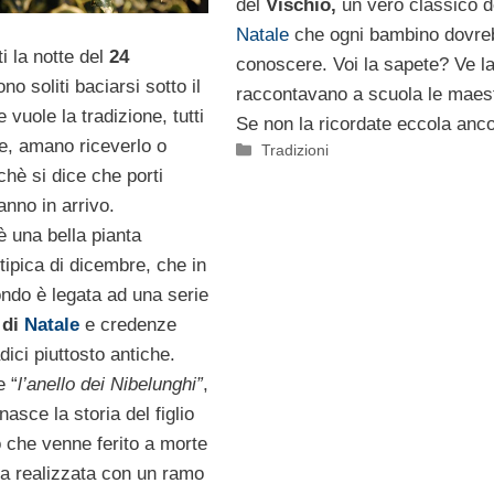
del
Vischio,
un vero classico d
Natale
che ogni bambino dovre
i la notte del
24
conoscere. Voi la sapete? Ve l
ono soliti baciarsi sotto il
raccontavano a scuola le maes
vuole la tradizione, tutti
Se non la ricordate eccola anco
ece, amano riceverlo o
Categorie
Tradizioni
chè si dice che porti
’anno in arrivo.
 una bella pianta
tipica di dicembre, che in
ondo è legata ad una serie
 di
Natale
e credenze
ici piuttosto antiche.
e “
l’anello dei Nibelunghi”
,
asce la storia del figlio
o che venne ferito a morte
ia realizzata con un ramo