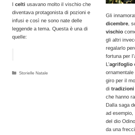
I
celti
usavano molto il vischio che
diventava protagonista di pozioni e
Gli innamorat
infusi e così ne sono nate delle
dicembre
, s
leggende a tema. Questa è una di
vischio
come 
quelle:
gli altri inv
regalarlo per
fortuna per l
L’
agrifoglio
è
ornamentale 
Categorie
Storielle Natale
giro per il m
di
tradizioni
che hanno rad
Dalla saga d
ad esempio, n
del dio Odin
da una frecc