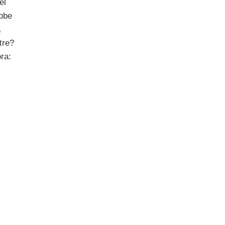
el
bbe
a
tre?
ra: