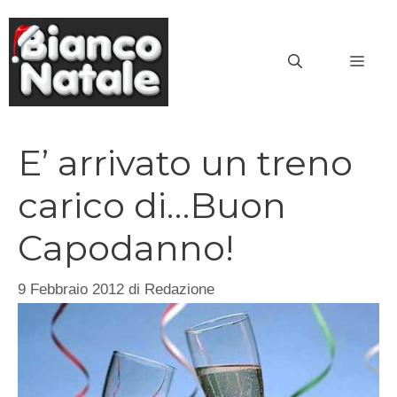
Vai
al
MEN
contenuto
E’ arrivato un treno
carico di…Buon
Capodanno!
9 Febbraio 2012
di
Redazione