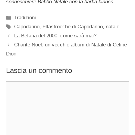
sonnecchiare Babbo Natale con la barba bianca.
Categorie
Tradizioni
Tag
Capodanno
,
FIlastrocche di Capodanno
,
natale
La Befana del 2000: come sarà mai?
Chante Noël: un vecchio album di Natale di Celine
Dion
Lascia un commento
Commento