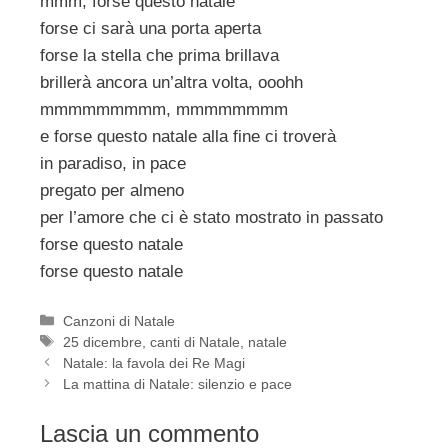
mmm, forse questo natale
forse ci sarà una porta aperta
forse la stella che prima brillava
brillerà ancora un’altra volta, ooohh
mmmmmmmmm, mmmmmmmm
e forse questo natale alla fine ci troverà
in paradiso, in pace
pregato per almeno
per l’amore che ci è stato mostrato in passato
forse questo natale
forse questo natale
Categorie
Canzoni di Natale
Tag
25 dicembre
,
canti di Natale
,
natale
Natale: la favola dei Re Magi
La mattina di Natale: silenzio e pace
Lascia un commento