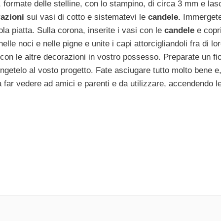
 formate delle stelline, con lo stampino, di circa 3 mm e las
azioni
sui vasi di cotto e sistematevi le
candele.
Immerget
ola piatta. Sulla corona, inserite i vasi con le
candele
e copr
elle noci e nelle pigne e unite i capi attorcigliandoli fra di lor
con le altre decorazioni in vostro possesso. Preparate un fi
ggiungetelo al vosto progetto. Fate asciugare tutto molto bene e
far vedere ad amici e parenti e da utilizzare, accendendo l