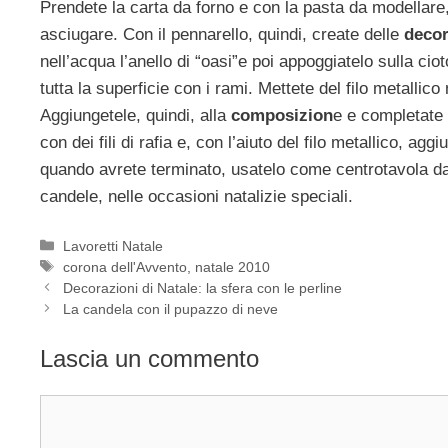
Prendete la carta da forno e con la pasta da modellare,
asciugare. Con il pennarello, quindi, create delle
decor
nell’acqua l’anello di “oasi”e poi appoggiatelo sulla ciot
tutta la superficie con i rami. Mettete del filo metallico n
Aggiungetele, quindi, alla
composizion
e e completate 
con dei fili di rafia e, con l’aiuto del filo metallico, a
quando avrete terminato, usatelo come centrotavola da 
candele, nelle occasioni natalizie speciali.
Categorie
Lavoretti Natale
Tag
corona dell'Avvento
,
natale 2010
Decorazioni di Natale: la sfera con le perline
La candela con il pupazzo di neve
Lascia un commento
Commento