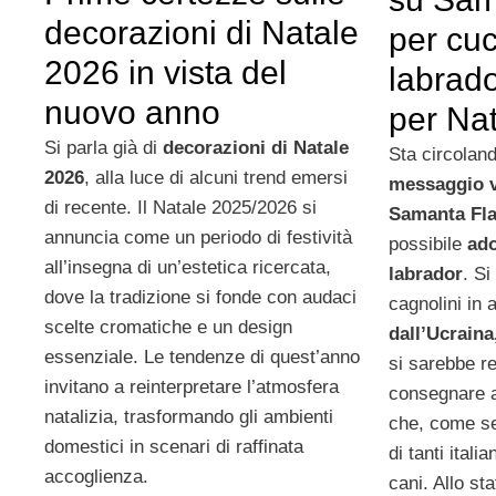
decorazioni di Natale
per cuc
2026 in vista del
labrado
nuovo anno
per Na
Si parla già di
decorazioni di Natale
Sta circoland
2026
, alla luce di alcuni trend emersi
messaggio v
di recente. Il Natale 2025/2026 si
Samanta Fl
annuncia come un periodo di festività
possibile
ado
all’insegna di un’estetica ricercata,
labrador
. Si
dove la tradizione si fonde con audaci
cagnolini in
scelte cromatiche e un design
dall’Ucraina
essenziale. Le tendenze di quest’anno
si sarebbe r
invitano a reinterpretare l’atmosfera
consegnare a
natalizia, trasformando gli ambienti
che, come se
domestici in scenari di raffinata
di tanti itali
accoglienza.
cani. Allo sta