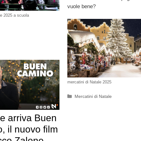
vuole bene?
le 2025 a scuola
mercatini di Natale 2025
Categorie
Mercatini di Natale
e arriva Buen
 il nuovo film
cco Zalone