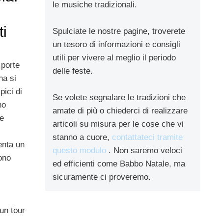
le musiche tradizionali.
ti
Spulciate le nostre pagine, troverete
un tesoro di informazioni e consigli
utili per vivere al meglio il periodo
 porte
delle feste.
na si
pici di
Se volete segnalare le tradizioni che
no
amate di più o chiederci di realizzare
he
articoli su misura per le cose che vi
stanno a cuore,
contattateci tramite
enta un
questo modulo
. Non saremo veloci
ono
ed efficienti come Babbo Natale, ma
sicuramente ci proveremo.
un tour