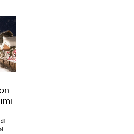
non
imi
 di
ei