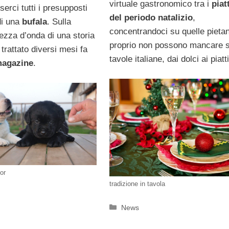
virtuale gastronomico tra i
piatt
rci tutti i presupposti
del periodo natalizio
,
di una
bufala
. Sulla
concentrandoci su quelle pieta
ezza d’onda di una storia
proprio non possono mancare s
rattato diversi mesi fa
tavole italiane, dai dolci ai piatti
magazine
.
dor
tradizione in tavola
Categorie
News