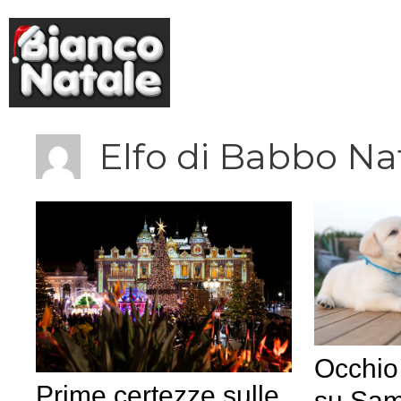
Vai
al
contenuto
Elfo di Babbo Na
Occhio
Prime certezze sulle
su Sam