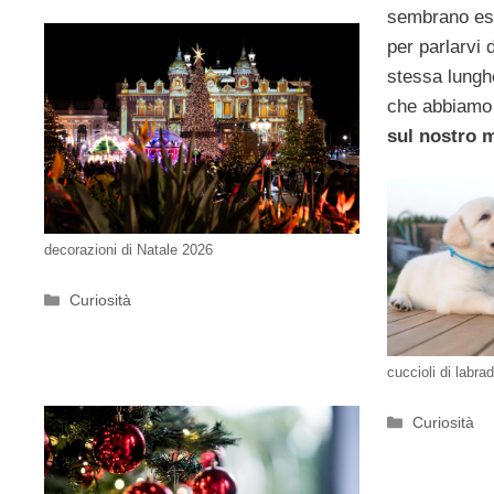
sembrano esse
per parlarvi 
stessa lungh
che abbiamo t
sul nostro 
decorazioni di Natale 2026
Categorie
Curiosità
cuccioli di labra
Categorie
Curiosità