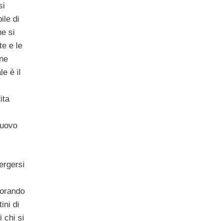
si
ile di
he si
te e le
ine
le è il
ita
nuovo
ergersi
lorando
ini di
 chi si