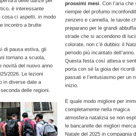
apertura delle danze per
prossimi mesi
. Con l’aria che 
tico, è interessante
riempie del profumo inconfondib
cosa ci aspetti, in modo
zenzero e cannella, le tavole c
e incontro a brutte
preparano per le grandi abbuffa
strade che si accendono di luc
colorate, non c’è dubbio: il Nata
 di pausa estiva, gli
periodo più incantato dell’anno.
iani tornano a scuola,
Questa festa così attesa e sent
le novità del nuovo anno
porta con sé la gioia dei ricordi
025/2026. Le lezioni
passati e l’entusiasmo per un 
o in diverse date a
inizio.
 seconda delle regioni.
E quale modo migliore per imm
completamente nella magica
atmosfera natalizia se non esp
le bancarelle dei migliori mercat
Natale del 2025 in compagnia di