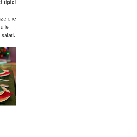
i tipici
nze che
ulle
 salati.