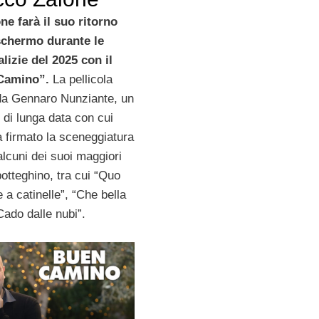
e farà il suo ritorno
schermo durante le
alizie del 2025 con il
Camino”.
La pellicola
 da Gennaro Nunziante, un
 di lunga data con cui
à firmato la sceneggiatura
 alcuni dei suoi maggiori
otteghino, tra cui “Quo
 a catinelle”, “Che bella
Cado dalle nubi”.