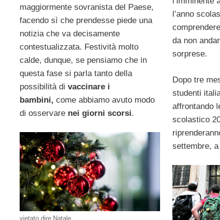
l’imminente 
maggiormente sovranista del Paese,
l’anno scolas
facendo sì che prendesse piede una
comprendere 
notizia che va decisamente
da non andar
contestualizzata. Festività molto
sorprese.
calde, dunque, se pensiamo che in
questa fase si parla tanto della
Dopo tre mesi
possibilità di
vaccinare i
studenti ital
bambini,
come abbiamo avuto modo
affrontando 
di osservare
nei giorni scorsi
.
scolastico 2
riprenderann
settembre, a
vietato dire Natale