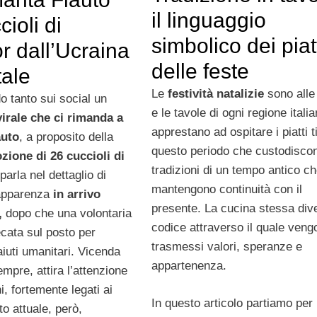
il linguaggio
cioli di
simbolico dei piat
r dall’Ucraina
delle feste
tale
Le
festività natalizie
sono alle
o tanto sui social un
e le tavole di ogni regione italia
irale che ci rimanda a
apprestano ad ospitare i piatti ti
auto
, a proposito della
questo periodo che custodisco
zione di 26 cuccioli di
tradizioni di un tempo antico c
 parla nel dettaglio di
mantengono continuità con il
 apparenza
in arrivo
presente. La cucina stessa div
,
dopo che una volontaria
codice attraverso il quale veng
ecata sul posto per
trasmessi valori, speranze e
iuti umanitari. Vicenda
appartenenza.
mpre, attira l’attenzione
ani, fortemente legati ai
In questo articolo partiamo per 
to attuale, però,