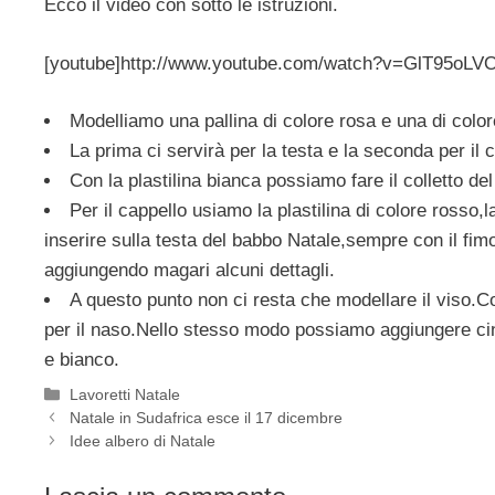
Ecco il video con sotto le istruzioni.
[youtube]http://www.youtube.com/watch?v=GlT95oLV
Modelliamo una pallina di colore rosa e una di colo
La prima ci servirà per la testa e la seconda per il
Con la plastilina bianca possiamo fare il colletto del
Per il cappello usiamo la plastilina di colore rosso
inserire sulla testa del babbo Natale,sempre con il fi
aggiungendo magari alcuni dettagli.
A questo punto non ci resta che modellare il viso.Co
per il naso.Nello stesso modo possiamo aggiungere cintu
e bianco.
Categorie
Lavoretti Natale
Natale in Sudafrica esce il 17 dicembre
Idee albero di Natale