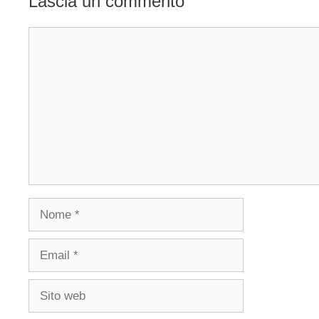
Lascia un commento
Commento
Nome
Email
Sito
web