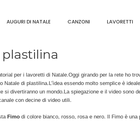
AUGURI DI NATALE
CANZONI
LAVORETTI
plastilina
rial per i lavoretti di Natale.Oggi girando per la rete ho tro
 Natale di plastilina.L’ìdea essendo molto semplice è ideal
te si divertiranno un mondo.La spiegazione e il video sono d
anale con decine di video utili.
sta
Fimo
di colore bianco, rosso, rosa e nero. Il Fimo è una