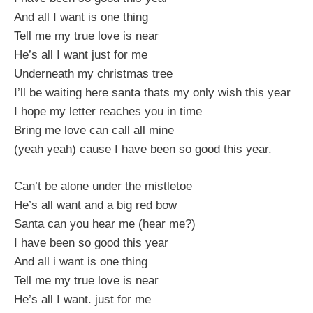
And all I want is one thing
Tell me my true love is near
He’s all I want just for me
Underneath my christmas tree
I’ll be waiting here santa thats my only wish this year
I hope my letter reaches you in time
Bring me love can call all mine
(yeah yeah) cause I have been so good this year.
Can’t be alone under the mistletoe
He’s all want and a big red bow
Santa can you hear me (hear me?)
I have been so good this year
And all i want is one thing
Tell me my true love is near
He’s all I want. just for me