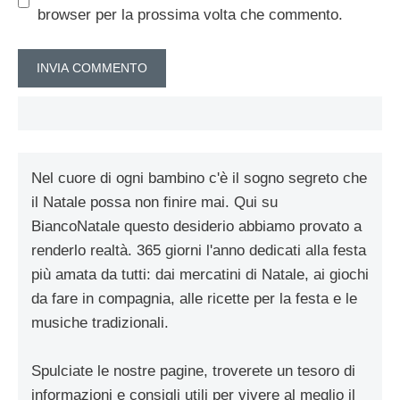
browser per la prossima volta che commento.
Nel cuore di ogni bambino c'è il sogno segreto che
il Natale possa non finire mai. Qui su
BiancoNatale questo desiderio abbiamo provato a
renderlo realtà. 365 giorni l'anno dedicati alla festa
più amata da tutti: dai mercatini di Natale, ai giochi
da fare in compagnia, alle ricette per la festa e le
musiche tradizionali.
Spulciate le nostre pagine, troverete un tesoro di
informazioni e consigli utili per vivere al meglio il