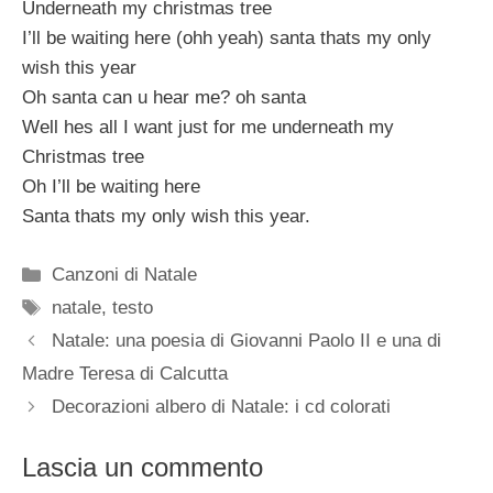
Underneath my christmas tree
I’ll be waiting here (ohh yeah) santa thats my only
wish this year
Oh santa can u hear me? oh santa
Well hes all I want just for me underneath my
Christmas tree
Oh I’ll be waiting here
Santa thats my only wish this year.
Categorie
Canzoni di Natale
Tag
natale
,
testo
Natale: una poesia di Giovanni Paolo II e una di
Madre Teresa di Calcutta
Decorazioni albero di Natale: i cd colorati
Lascia un commento