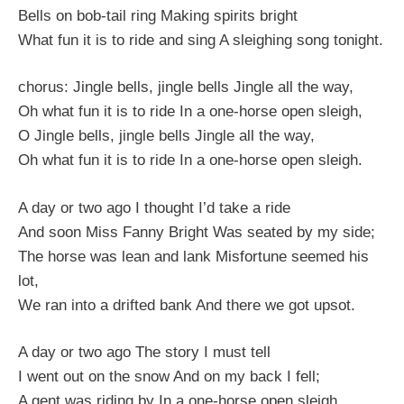
Bells on bob-tail ring Making spirits bright
What fun it is to ride and sing A sleighing song tonight.
chorus: Jingle bells, jingle bells Jingle all the way,
Oh what fun it is to ride In a one-horse open sleigh,
O Jingle bells, jingle bells Jingle all the way,
Oh what fun it is to ride In a one-horse open sleigh.
A day or two ago I thought I’d take a ride
And soon Miss Fanny Bright Was seated by my side;
The horse was lean and lank Misfortune seemed his
lot,
We ran into a drifted bank And there we got upsot.
A day or two ago The story I must tell
I went out on the snow And on my back I fell;
A gent was riding by In a one-horse open sleigh