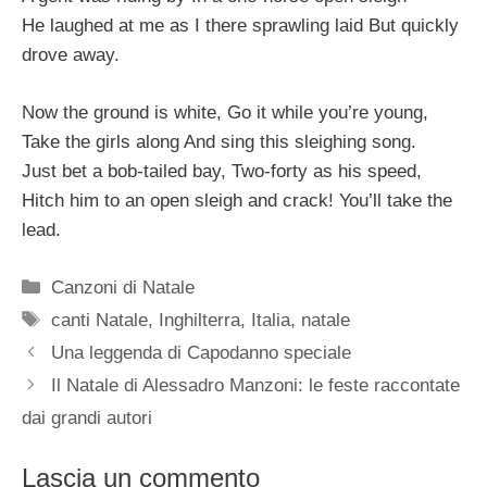
He laughed at me as I there sprawling laid But quickly
drove away.
Now the ground is white, Go it while you’re young,
Take the girls along And sing this sleighing song.
Just bet a bob-tailed bay, Two-forty as his speed,
Hitch him to an open sleigh and crack! You’ll take the
lead.
Categorie
Canzoni di Natale
Tag
canti Natale
,
Inghilterra
,
Italia
,
natale
Una leggenda di Capodanno speciale
Il Natale di Alessadro Manzoni: le feste raccontate
dai grandi autori
Lascia un commento