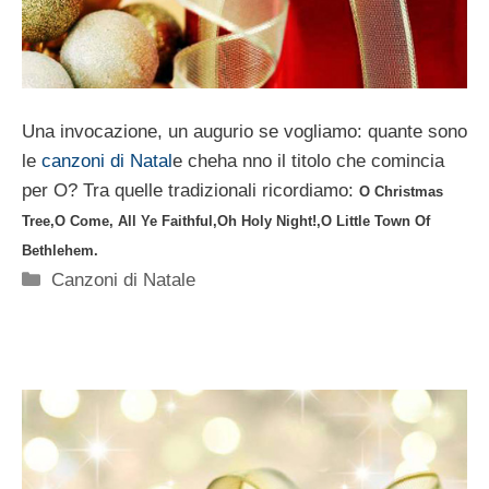
Una invocazione, un augurio se vogliamo: quante sono
le
canzoni di Natal
e cheha nno il titolo che comincia
per O? Tra quelle tradizionali ricordiamo:
O Christmas
Tree,
O Come, All Ye Faithful,
Oh Holy Night!,
O Little Town Of
Bethlehem.
Categorie
Canzoni di Natale