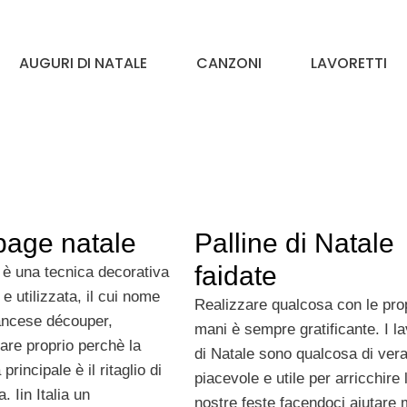
AUGURI DI NATALE
CANZONI
LAVORETTI
age natale
Palline di Natale
faidate
 è una tecnica decorativa
 e utilizzata, il cui nome
Realizzare qualcosa con le pro
rancese découper,
mani è sempre gratificante. I la
iare proprio perchè la
di Natale sono qualcosa di ve
 principale è il ritaglio di
piacevole e utile per arricchire 
. Iin Italia un
nostre feste facendoci aiutare 