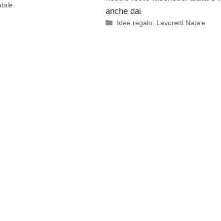
atale
anche dai
Categorie
Idee regalo
,
Lavoretti Natale