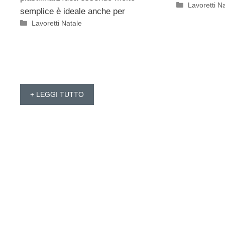
Categorie
Lavoretti N
semplice è ideale anche per
Categorie
Lavoretti Natale
+ LEGGI TUTTO