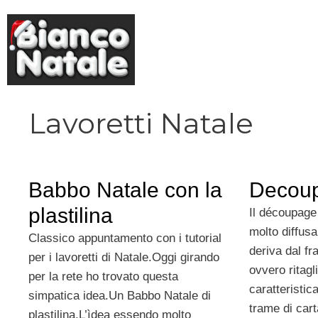
Vai
al
contenuto
Lavoretti Natale
Babbo Natale con la
Decoup
plastilina
Il découpage
molto diffusa
Classico appuntamento con i tutorial
deriva dal f
per i lavoretti di Natale.Oggi girando
ovvero ritagl
per la rete ho trovato questa
caratteristica
simpatica idea.Un Babbo Natale di
trame di carta
plastilina.L’ìdea essendo molto