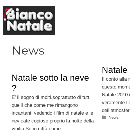
Vai
al
contenuto
News
Natale
Natale sotto la neve
Il conto alla 
?
questo mome
Natale 2010 
E’ il sogno di molti,soprattutto di tutti
veramente l’o
quelli che come me rimangono
dell’atmosfer
incantanti vedendo i film di natale e le
Categorie
News
nevicate copiose proprio la notte della
vigilia.Se in città come