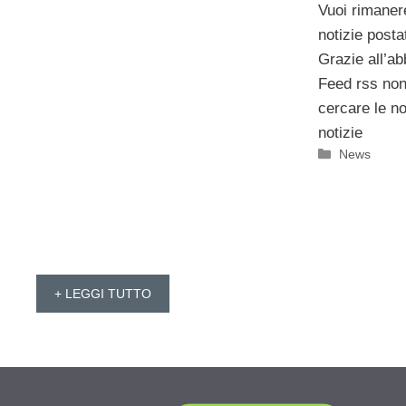
Vuoi rimanere
notizie posta
Grazie all’a
Feed rss non
cercare le n
notizie
Categorie
News
+ LEGGI TUTTO