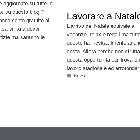
 aggiornato su tutte le
te su questo blog ?
Lavorare a Natal
bbonamento gratuito ai
L’arrivo del Natale equivale a
 sarai tu a dover
vacanze, relax e regali ma tutt
otizie ma saranno le
questo ha inevitabilmente anch
costo. Allora perché non sfrutt
questa opportunità per trovare 
lavoro stagionale ed arrotondar
Categorie
News