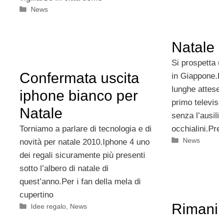
Categorie
News
Natale
Si prospetta
Confermata uscita
in Giappone
lunghe attese
iphone bianco per
primo televis
Natale
senza l’ausili
Torniamo a parlare di tecnologia e di
occhialini.Pr
Categorie
News
novità per natale 2010.Iphone 4 uno
dei regali sicuramente più presenti
sotto l’albero di natale di
quest’anno.Per i fan della mela di
cupertino
Rimani
Categorie
Idee regalo
,
News