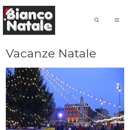
Vai
al
MEN
contenuto
Vacanze Natale