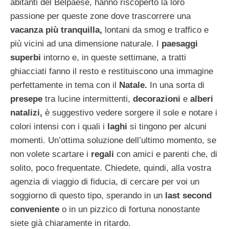
abitanti del Belpaese, hanno riscoperto la loro
passione per queste zone dove trascorrere una
vacanza più tranquilla,
lontani da smog e traffico e
più vicini ad una dimensione naturale. I
paesaggi
superbi
intorno e, in queste settimane, a tratti
ghiacciati fanno il resto e restituiscono una immagine
perfettamente in tema con il
Natale.
In una sorta di
presepe
tra lucine intermittenti,
decorazioni
e
alberi
natalizi,
è suggestivo vedere sorgere il sole e notare i
colori intensi con i quali i
laghi
si tingono per alcuni
momenti. Un’ottima soluzione dell’ultimo momento, se
non volete scartare i
regali
con amici e parenti che, di
solito, poco frequentate. Chiedete, quindi, alla vostra
agenzia di viaggio di fiducia, di cercare per voi un
soggiorno di questo tipo, sperando in un
last second
conveniente
o in un pizzico di fortuna nonostante
siete già chiaramente in ritardo.