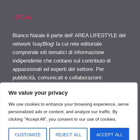
LEGAL
Bianco Natale è parte dell' AREA LIFESTYLE del
network IsayBlog! la cui rete editoriale
comprende siti tematici di informazione
indipendente che contano sul contributo di
appassionati ed esperti del settore. Per
pubblicità, comunicati e collaborazioni:
info@isayblog.com
This website is part of the
We value your privacy
LIFESTYLE AREA inside the IsayBlog! network
For advertising, press releases and other
We use cookies to enhance your browsing experience, serve
opportunities:
info@isayblog.com
personalized ads or content, and analyze our traffic. By
clicking "Accept All", you consent to our use of cookies.
Vuoi pubblicare sul nostro network?
CUSTOMIZE
REJECT ALL
ACCEPT ALL
BiancoNatale.com © 2026. All right reserverd.