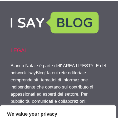
LEGAL
Bianco Natale è parte dell' AREA LIFESTYLE del
network IsayBlog! la cui rete editoriale
comprende siti tematici di informazione
indipendente che contano sul contributo di
appassionati ed esperti del settore. Per
pubblicità, comunicati e collaborazioni:
info@isayblog.com
This website is part of the
We value your privacy
LIFESTYLE AREA inside the IsayBlog! network