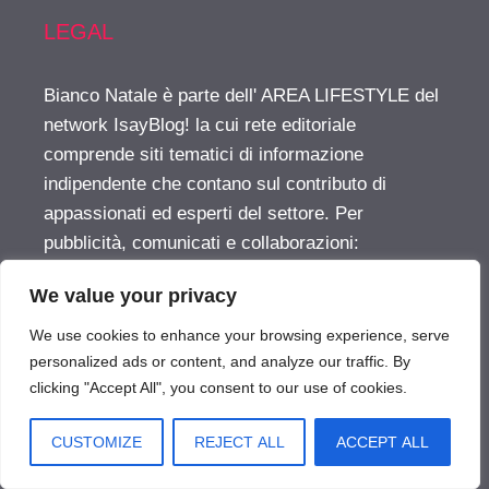
LEGAL
Bianco Natale è parte dell' AREA LIFESTYLE del
network IsayBlog! la cui rete editoriale
comprende siti tematici di informazione
indipendente che contano sul contributo di
appassionati ed esperti del settore. Per
pubblicità, comunicati e collaborazioni:
info@isayblog.com
This website is part of the
We value your privacy
LIFESTYLE AREA inside the IsayBlog! network
For advertising, press releases and other
We use cookies to enhance your browsing experience, serve
opportunities:
info@isayblog.com
personalized ads or content, and analyze our traffic. By
clicking "Accept All", you consent to our use of cookies.
Vuoi pubblicare sul nostro network?
CUSTOMIZE
REJECT ALL
ACCEPT ALL
BiancoNatale.com © 2026. All right reserverd.