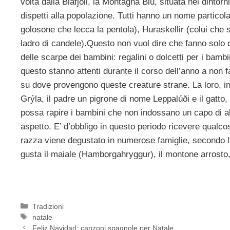
volta dalla Bláfjöll, la Montagna Blu, situata nei dintor
dispetti alla popolazione. Tutti hanno un nome particolar
golosone che lecca la pentola), Huraskellir (colui che sb
ladro di candele).Questo non vuol dire che fanno solo d
delle scarpe dei bambini: regalini o dolcetti per i bamb
questo stanno attenti durante il corso dell’anno a non f
su dove provengono queste creature strane. La loro, in
Grýla, il padre un pigrone di nome Leppalúði e il gatto, 
possa rapire i bambini che non indossano un capo di ab
aspetto. E’ d’obbligo in questo periodo ricevere qualc
razza viene degustato in numerose famiglie, secondo la 
gusta il maiale (Hamborgahryggur), il montone arrosto, l
Categorie
Tradizioni
Tag
natale
Feliz Navidad: canzoni spagnole per Natale