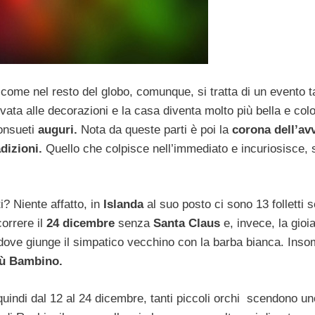
 come nel resto del globo, comunque, si tratta di un evento t
ata alle decorazioni e la casa diventa molto più bella e colo
consueti
auguri.
Nota da queste parti è poi la
corona dell’av
adizioni.
Quello che colpisce nell’immediato e incuriosisce,
? Niente affatto, in
Islanda
al suo posto ci sono 13 folletti
correre il
24 dicembre
senza
Santa Claus
e, invece, la gioia
o dove giunge il simpatico vecchino con la barba bianca. Ins
ù Bambino.
quindi dal 12 al 24 dicembre, tanti piccoli orchi scendono un