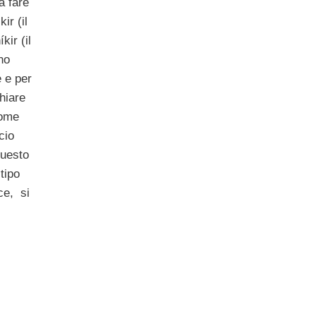
a fare
ir (il
kir (il
no
e e per
chiare
nome
cio
questo
tipo
ce, si