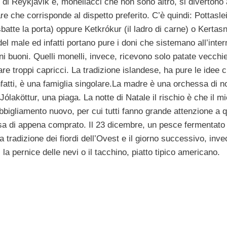
ni di Reykjavik e, monellacci che non sono altro, si divertono 
e che corrisponde al dispetto preferito. C’è quindi: Pottasleik
atte la porta) oppure Ketkrókur (il ladro di carne) o Kertasní
el male ed infatti portano pure i doni che sistemano all’inter
ini buoni. Quelli monelli, invece, ricevono solo patate vecchi
are troppi capricci. La tradizione islandese, ha pure le idee 
fatti, è una famiglia singolare.La madre è una orchessa di 
Jólaköttur, una piaga. La notte di Natale il rischio è che il mi
bigliamento nuovo, per cui tutti fanno grande attenzione a 
osa di appena comprato. Il 23 dicembre, un pesce fermentato 
tradizione dei fiordi dell’Ovest e il giorno successivo, inve
a pernice delle nevi o il tacchino, piatto tipico americano.