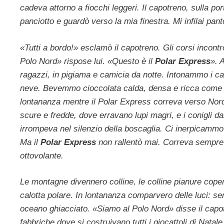
cadeva attorno a fiocchi leggeri. Il capotreno, sulla po
panciotto e guardò verso la mia finestra. Mi infilai panto
«Tutti a bordo!» esclamò il capotreno. Gli corsi inco
Polo Nord» rispose lui. «Questo è il
Polar Express
». 
ragazzi, in pigiama e camicia da notte. Intonammo i ca
neve. Bevemmo cioccolata calda, densa e ricca come cioc
lontananza mentre il Polar Express correva verso Nord
scure e fredde, dove erravano lupi magri, e i conigli d
irrompeva nel silenzio della boscaglia. Ci inerpicamm
Ma il
Polar Express
non rallentò mai. Correva sempre 
ottovolante.
Le montagne divennero colline, le colline pianure cope
calotta polare. In lontananza comparvero delle luci: 
oceano ghiacciato. «Siamo al Polo Nord» disse il capot
fabbriche dove si costruivano tutti i giocattoli di Natal