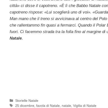
città» ci disse il capotreno. «È lì che Babbo Natale co
capotreno rispose: «Lui sceglierà uno di voi». «Guardat
Man mano che il treno si avvicinava al centro del Polo 
che rallentammo fin quasi a fermarci. Quando il Polar 
fuori. Ci facemmo strada tra la folla fino al margine di
Natale
.
Categorie
Storielle Natale
Tag
25 dicembre
,
favola di Natale
,
natale
,
Vigilia di Natale