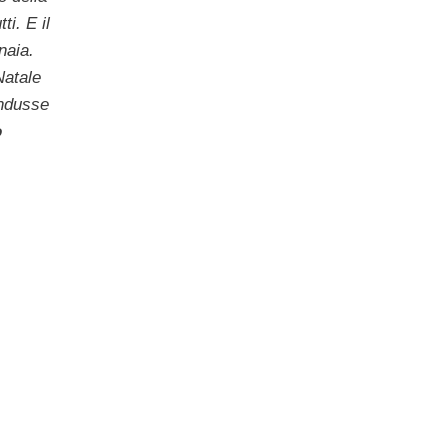
i. E il
naia.
Natale
ondusse
o