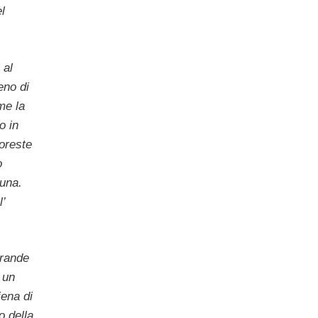
l
 al
eno di
me la
o in
oreste
o
luna.
’
grande
 un
iena di
o della