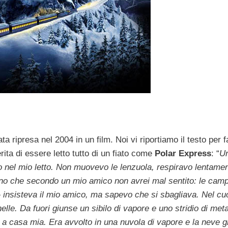
 ripresa nel 2004 in un film. Noi vi riportiamo il testo per f
ita di essere letto tutto di un fiato come
Polar Express
: “
U
lo nel mio letto. Non muovevo le lenzuola, respiravo lentamen
ono che secondo un mio amico non avrei mal sentito: le camp
» insisteva il mio amico, ma sapevo che si sbagliava. Nel cu
lle. Da fuori giunse un sibilo di vapore e uno stridio di meta
i a casa mia. Era avvolto in una nuvola di vapore e la neve gl