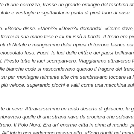
rta di una carrozza, trasse un grande orologio dal taschino de
fole e vestaglia e sgattaiolai in punta di piedi fuori di casa.
ntro. «Bene» disse. «Vieni?» «Dove?» domandai. «Come dove,
Afferrai la sua mano tesa e lui mi issò a bordo. Il treno era pi
nti di Natale e mangiammo dolci ripieni di torrone bianco co
colato fuso. Fuori, le luci delle città e dei paesi brillavan
. Presto tutte le luci scomparvero. Viaggiammo attraverso f
alle bianche code si nascondevano quando il fragore del tren
o su per montagne talmente alte che sembravano toccare la 
più veloce, superando picchi e valli come una macchina sull
rte di neve. Attraversammo un arido deserto di ghiaccio, la 
sembravano quelle di una strana nave da crociera che solcava
reno. Il Polo Nord. Era un’ enorme città in cima al mondo, p
e. All’ inizio non vedemmo nessun elfo. «Sono riuniti nel centr