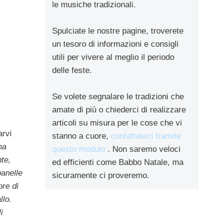
le musiche tradizionali.
Spulciate le nostre pagine, troverete
un tesoro di informazioni e consigli
utili per vivere al meglio il periodo
delle feste.
Se volete segnalare le tradizioni che
amate di più o chiederci di realizzare
articoli su misura per le cose che vi
arvi
stanno a cuore,
contattateci tramite
na
questo modulo
. Non saremo veloci
te,
ed efficienti come Babbo Natale, ma
anelle
sicuramente ci proveremo.
ore di
llo.
i