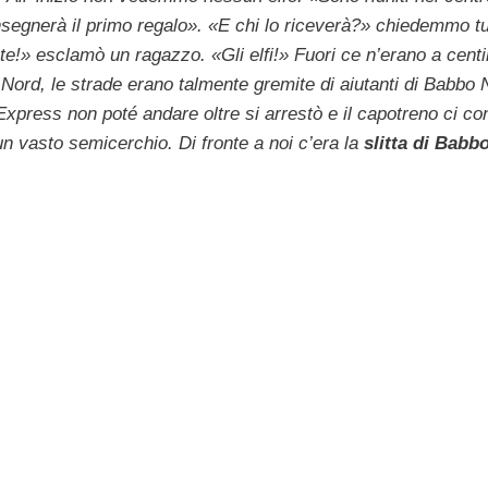
nsegnerà il primo regalo». «E chi lo riceverà?» chiedemmo tutt
e!» esclamò un ragazzo. «Gli elfi!» Fuori ce n’erano a centi
Nord, le strade erano talmente gremite di aiutanti di Babbo 
Express non poté andare oltre si arrestò e il capotreno ci c
 un vasto semicerchio. Di fronte a noi c’era la
slitta di Babb