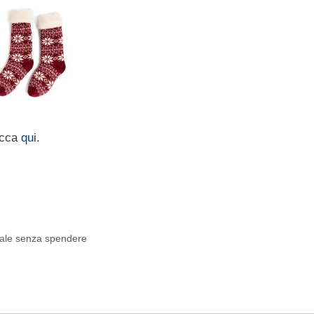
licca
qui
.
atale senza spendere