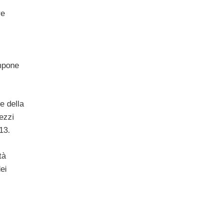
re
mpone
e della
ezzi
13.
tà
ei