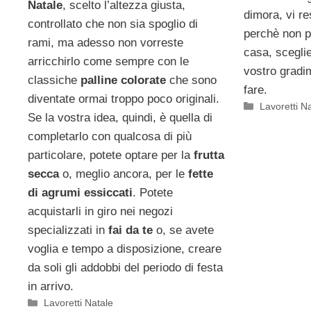
Natale
, scelto l’altezza giusta,
dimora, vi r
controllato che non sia spoglio di
perchè non pr
rami, ma adesso non vorreste
casa, sceglie
arricchirlo come sempre con le
vostro grad
classiche
palline colorate
che sono
fare.
diventate ormai troppo poco originali.
Categorie
Lavoretti N
Se la vostra idea, quindi, è quella di
completarlo con qualcosa di più
particolare, potete optare per la
frutta
secca
o, meglio ancora, per le
fette
di agrumi essiccati
. Potete
acquistarli in giro nei negozi
specializzati in
fai da te
o, se avete
voglia e tempo a disposizione, creare
da soli gli addobbi del periodo di festa
in arrivo.
Categorie
Lavoretti Natale