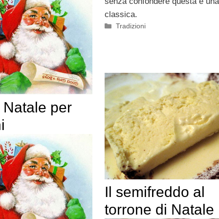
senza confondere questa è una
classica.
Categorie
Tradizioni
 Natale per
i
Il semifreddo al
torrone di Natale