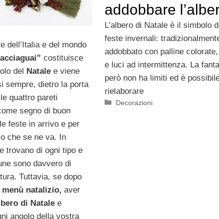
addobbare l’albe
L’albero di Natale è il simbolo d
feste invernali: tradizionalment
e dell’Italia e del mondo
addobbato con palline colorate,
cacciaguai”
costituisce
e luci ad intermittenza. La fant
bolo del
Natale
e viene
però non ha limiti ed è possibil
i sempre, dietro la porta
rielaborare
 le quattro pareti
Categorie
Decorazioni
come segno di buon
le feste in arrivo e per
io che se ne va. In
e trovano di ogni tipo e
une sono davvero di
tura. Tuttavia, se dopo
menù natalizio,
aver
lbero di Natale
e
ni angolo della vostra