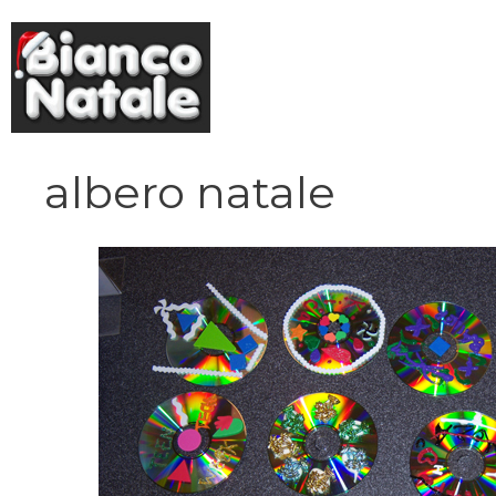
Vai
al
contenuto
albero natale