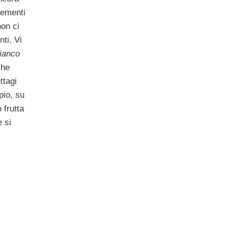
lementi
non ci
nti. Vi
ianco
che
ttagi
pio, su
 frutta
 si