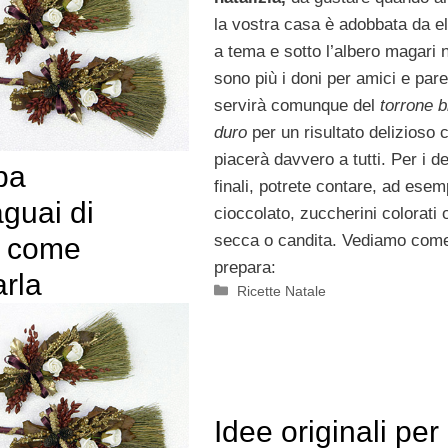
la vostra casa è adobbata da e
a tema e sotto l’albero magari 
sono più i doni per amici e pare
servirà comunque del
torrone b
duro
per un risultato delizioso 
piacerà davvero a tutti. Per i de
pa
finali, potrete contare, ad esem
guai di
cioccolato, zuccherini colorati o
secca o candita. Vediamo come
: come
prepara:
arla
Categorie
Ricette Natale
Idee originali per