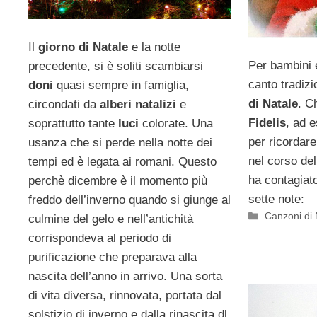
Il
giorno di Natale
e la notte
Per bambini e
precedente, si è soliti scambiarsi
canto tradizi
doni
quasi sempre in famiglia,
di Natale
. C
circondati da
alberi natalizi
e
Fidelis
, ad 
soprattutto tante
luci
colorate. Una
per ricordar
usanza che si perde nella notte dei
nel corso del
tempi ed è legata ai romani. Questo
ha contagiato
perchè dicembre è il momento più
sette note:
freddo dell’inverno quando si giunge al
Categorie
Canzoni di 
culmine del gelo e nell’antichità
corrispondeva al periodo di
purificazione che preparava alla
nascita dell’anno in arrivo. Una sorta
di vita diversa, rinnovata, portata dal
solstizio di inverno e dalla rinascita dl