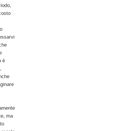
riodo,
costo
lo
essarvi
che
e
o è
,
anche
ginare
iamente
ute, ma
to