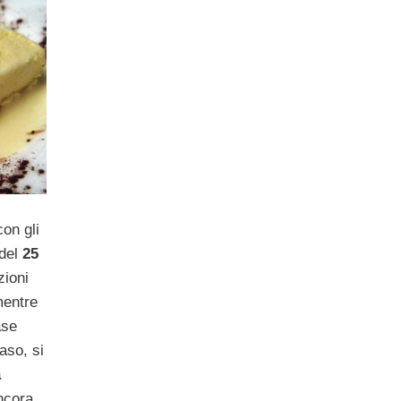
on gli
 del
25
zioni
mentre
ase
aso, si
à
ncora