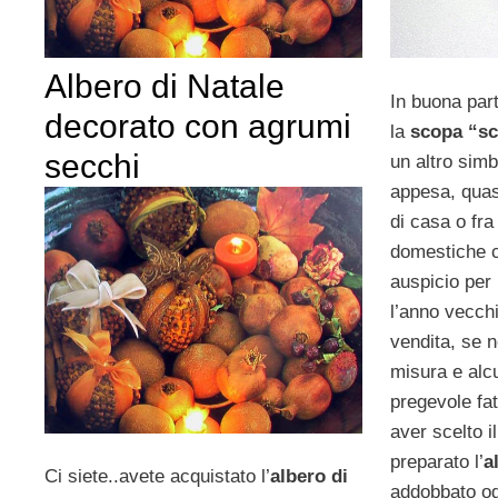
Albero di Natale
In buona part
decorato con agrumi
la
scopa “s
secchi
un altro sim
appesa, quas
di casa o fra
domestiche 
auspicio per 
l’anno vecch
vendita, se n
misura e alc
pregevole fat
aver scelto il
preparato l’
a
Ci siete..avete acquistato l’
albero di
addobbato og