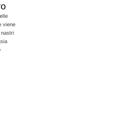
ro
elle
e viene
 nastri
asia
e