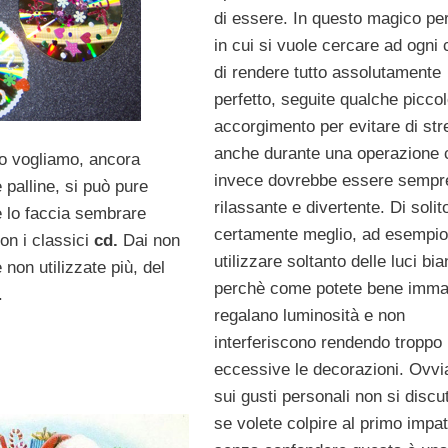
di essere. In questo magico pe
in cui si vuole cercare ad ogni 
di rendere tutto assolutamente
perfetto, seguite qualche picco
accorgimento per evitare di str
anche durante una operazione 
o vogliamo, ancora
invece dovrebbe essere sempr
palline, si può pure
rilassante e divertente. Di solit
 lo faccia sembrare
certamente meglio, ad esempio
on i classici
cd.
Dai non
utilizzare soltanto delle luci bi
on utilizzate più, del
perchè come potete bene imma
.
regalano luminosità e non
interferiscono rendendo troppo
eccessive le decorazioni. Ovv
sui gusti personali non si disc
se volete colpire al primo impat