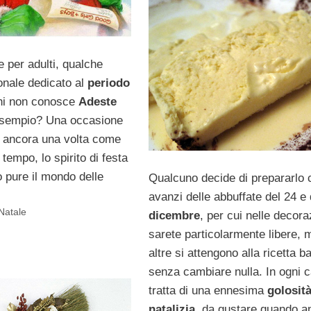
 per adulti, qualche
onale dedicato al
periodo
hi non conosce
Adeste
esempio? Una occasione
e ancora una volta come
 tempo, lo spirito di festa
 pure il mondo delle
Qualcuno decide di prepararlo c
avanzi delle abbuffate del 24 e
Natale
dicembre
, per cui nelle decora
sarete particolarmente libere, 
altre si attengono alla ricetta b
senza cambiare nulla. In ogni c
tratta di una ennesima
golosit
natalizia,
da gustare quando a