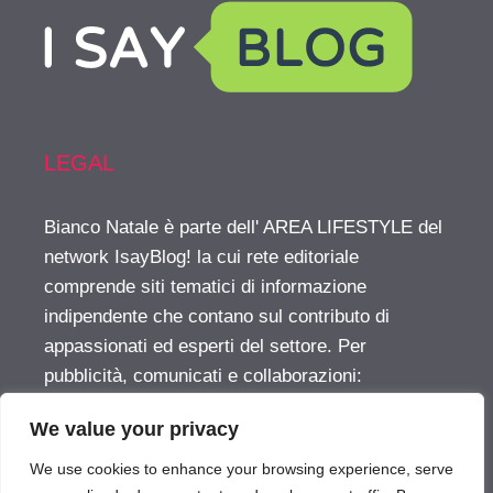
LEGAL
Bianco Natale è parte dell' AREA LIFESTYLE del
network IsayBlog! la cui rete editoriale
comprende siti tematici di informazione
indipendente che contano sul contributo di
appassionati ed esperti del settore. Per
pubblicità, comunicati e collaborazioni:
info@isayblog.com
This website is part of the
We value your privacy
LIFESTYLE AREA inside the IsayBlog! network
For advertising, press releases and other
We use cookies to enhance your browsing experience, serve