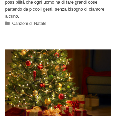
possibilità che ogni uomo ha di fare grandi cose
partendo da piccoli gesti, senza bisogno di clamore
alcuno.
Categorie
Canzoni di Natale