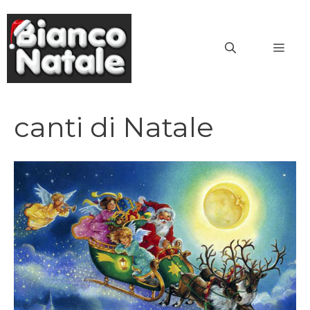
Vai
al
MEN
contenuto
canti di Natale