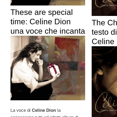
These are special
time: Celine Dion
The Ch
una voce che incanta
testo d
Celine
La voce di
Celine Dion
la