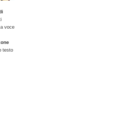
di
i
la voce
zone
o testo