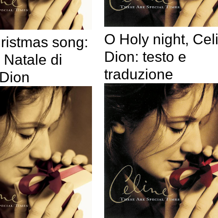
O Holy night, Cel
ristmas song:
Dion: testo e
i Natale di
traduzione
 Dion