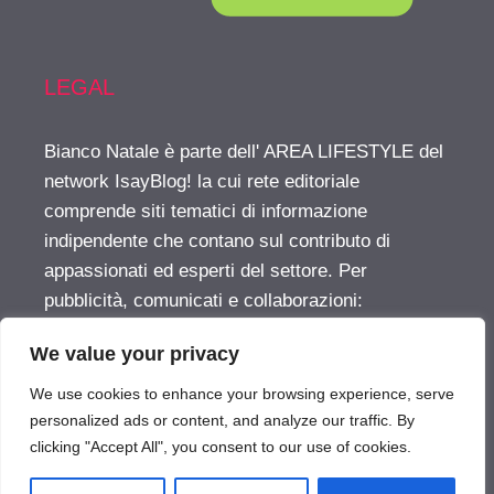
LEGAL
Bianco Natale è parte dell' AREA LIFESTYLE del
network IsayBlog! la cui rete editoriale
comprende siti tematici di informazione
indipendente che contano sul contributo di
appassionati ed esperti del settore. Per
pubblicità, comunicati e collaborazioni:
info@isayblog.com
This website is part of the
We value your privacy
LIFESTYLE AREA inside the IsayBlog! network
For advertising, press releases and other
We use cookies to enhance your browsing experience, serve
opportunities:
info@isayblog.com
personalized ads or content, and analyze our traffic. By
clicking "Accept All", you consent to our use of cookies.
Vuoi pubblicare sul nostro network?