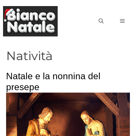
Vai
al
MEN
contenuto
Natività
Natale e la nonnina del
presepe