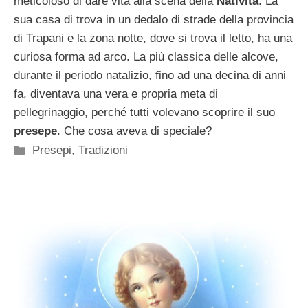
meticoloso di dare vita alla scena della
Natività
. La
sua casa di trova in un dedalo di strade della provincia
di Trapani e la zona notte, dove si trova il letto, ha una
curiosa forma ad arco. La più classica delle alcove,
durante il periodo natalizio, fino ad una decina di anni
fa, diventava una vera e propria meta di
pellegrinaggio, perché tutti volevano scoprire il suo
presepe
. Che cosa aveva di speciale?
Categorie
Presepi
,
Tradizioni