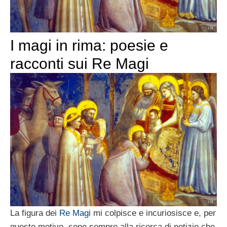
I magi in rima: poesie e
racconti sui Re Magi
La figura dei
Re Magi
mi colpisce e incuriosisce e, per
questo motivo, sono sempre alla ricerca di notizie che