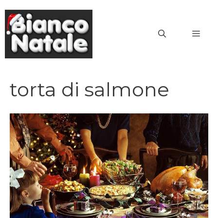
Vai
al
MEN
contenuto
torta di salmone