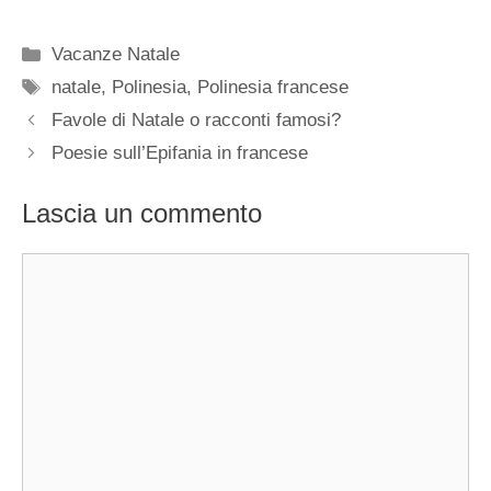
Categorie
Vacanze Natale
Tag
natale
,
Polinesia
,
Polinesia francese
Favole di Natale o racconti famosi?
Poesie sull’Epifania in francese
Lascia un commento
Commento