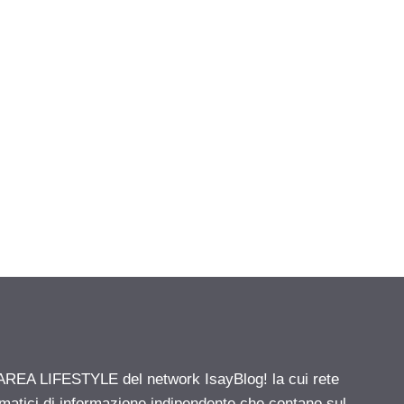
' AREA LIFESTYLE del network IsayBlog! la cui rete
ematici di informazione indipendente che contano sul