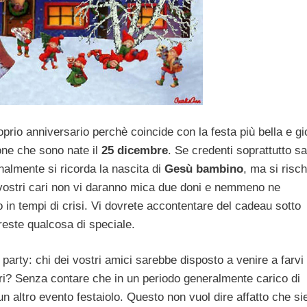
oprio anniversario perchè coincide con la festa più bella e gi
one che sono nate il
25 dicembre
. Se credenti soprattutto s
almente si ricorda la nascita di
Gesù bambino
, ma si risch
vostri cari non vi daranno mica due doni e nemmeno ne
 in tempi di crisi. Vi dovrete accontentare del cadeau sotto
ereste qualcosa di speciale.
arty: chi dei vostri amici sarebbe disposto a venire a farvi 
ri? Senza contare che in un periodo generalmente carico di
n altro evento festaiolo. Questo non vuol dire affatto che si