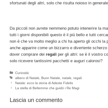
sfortunati degli altri, solo che risulta noioso in genera
Da piccoli non avrete nemmeno potuto intenerire la ma
tutti i giorni disponibili questo è il più bello e tutti cer
non è che va molto meglio a chi ha aperto gli occhi la
anche apparire come un bizzarro e divertente scherzo 
dover comprare dei
regali
per gli altri: se è il vostr
solo ricevere tantissimi pacchetti e auguri calorosi?
Categorie
Curiosità
Tag
albero di Natale
,
Buon Natale
,
natale
,
regali
Natale: ecco la storia di Adeste Fidelis
La stella di Betlemme che guidò i Re Magi
Lascia un commento