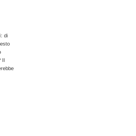
: di
resto
ò
 Il
erebbe