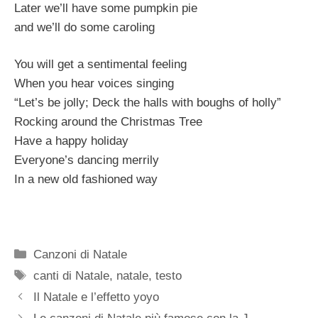
Later we’ll have some pumpkin pie
and we’ll do some caroling
You will get a sentimental feeling
When you hear voices singing
“Let’s be jolly; Deck the halls with boughs of holly”
Rocking around the Christmas Tree
Have a happy holiday
Everyone’s dancing merrily
In a new old fashioned way
Categorie
Canzoni di Natale
Tag
canti di Natale
,
natale
,
testo
Il Natale e l’effetto yoyo