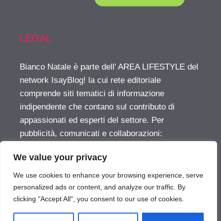
LEGAL
Bianco Natale è parte dell' AREA LIFESTYLE del
network IsayBlog! la cui rete editoriale
comprende siti tematici di informazione
indipendente che contano sul contributo di
appassionati ed esperti del settore. Per
pubblicità, comunicati e collaborazioni:
info@isayblog.com
This website is part of the
We value your privacy
LIFESTYLE AREA inside the IsayBlog! network
For advertising, press releases and other
We use cookies to enhance your browsing experience, serve
opportunities:
info@isayblog.com
personalized ads or content, and analyze our traffic. By
clicking "Accept All", you consent to our use of cookies.
Vuoi pubblicare sul nostro network?