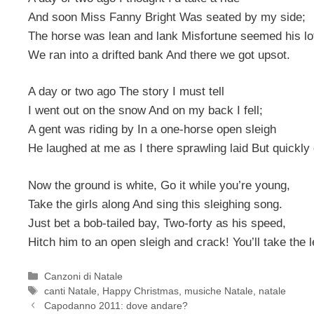
And soon Miss Fanny Bright Was seated by my side;
The horse was lean and lank Misfortune seemed his lo
We ran into a drifted bank And there we got upsot.
A day or two ago The story I must tell
I went out on the snow And on my back I fell;
A gent was riding by In a one-horse open sleigh
He laughed at me as I there sprawling laid But quickly
Now the ground is white, Go it while you’re young,
Take the girls along And sing this sleighing song.
Just bet a bob-tailed bay, Two-forty as his speed,
Hitch him to an open sleigh and crack! You’ll take the l
Categorie
Canzoni di Natale
Tag
canti Natale
,
Happy Christmas
,
musiche Natale
,
natale
Capodanno 2011: dove andare?