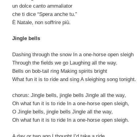
un dolce canto ammaliator
che ti dice “Spera anche tu.”
È Natale, non soffrire più.
Jingle bells
Dashing through the snow In a one-horse open sleigh
Through the fields we go Laughing all the way.
Bells on bob-tail ring Making spirits bright
What fun it is to ride and sing A sleighing song tonight.
chorus: Jingle bells, jingle bells Jingle all the way,
Oh what fun it is to ride In a one-horse open sleigh,
O Jingle bells, jingle bells Jingle all the way,
Oh what fun it is to ride In a one-horse open sleigh.
A day or two ago I thought I’d take a ride