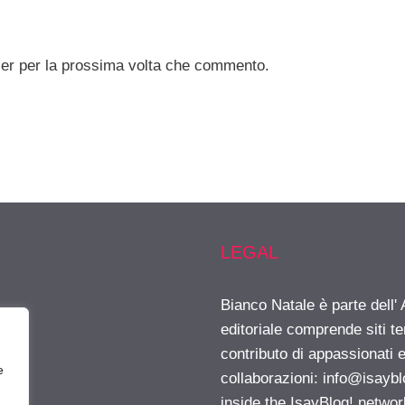
ser per la prossima volta che commento.
LEGAL
Bianco Natale è parte dell
editoriale comprende siti t
contributo di appassionati e
e
collaborazioni:
info@isayb
inside the IsayBlog! networ