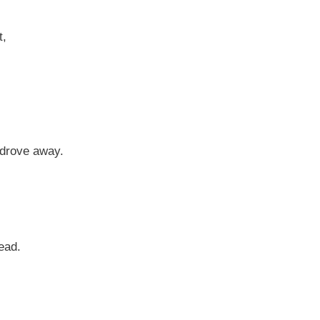
t,
 drove away.
ead.