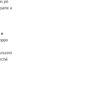
un pò
parte a
 e
roppo
ovissimi
erchè