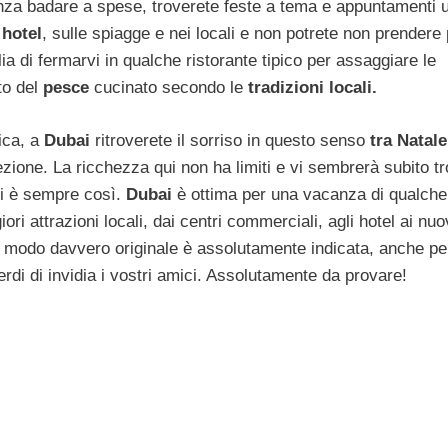
, senza badare a spese, troverete feste a tema e appuntamenti 
i
hotel
, sulle spiagge e nei locali e non potrete non prendere 
ia di fermarvi in qualche ristorante tipico per assaggiare le
to del
pesce
cucinato secondo le
tradizioni locali.
ica, a
Dubai
ritroverete il sorriso in questo senso
tra Natale
cezione. La ricchezza qui non ha limiti e vi sembrerà subito t
 è sempre così.
Dubai
è ottima per una vacanza di qualche
ori attrazioni locali, dai centri commerciali, agli hotel ai nu
 modo davvero originale è assolutamente indicata, anche p
rdi di invidia i vostri amici. Assolutamente da provare!