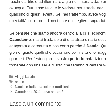
fuochi d’artificio ad illuminare a giorno l’intera città
ovunque. Tutti sono felici e lo vedrete per strada, negl
qualcuno di questi eventi. Se, nel frattempo, avete vogl
specialità locali, non dimenticate di scegliere soprattut
Se pensate che siamo ancora dentro alla crisi econom
Capodanno
, ma si tratta solo di una straordinaria ec
esagerata e ostentata e non certo perchè è
Natale.
Qui
giorno, giusto quelli che occorrono per visitare le maggi
quartieri. Per festeggiare il vostro
periodo natalizio
in
tornerete con una serie di foto che faranno diventare ve
Categorie
Viaggi Natale
Tag
natale
Natale in India, tra colori e tradizioni
Capodanno 2011: dove andare?
Lascia un commento