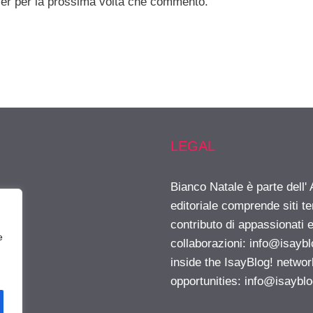
ser per la prossima volta che commento.
LEGAL
Bianco Natale è parte dell
editoriale comprende siti t
contributo di appassionati e
e
collaborazioni:
info@isayb
inside the IsayBlog! networ
opportunities:
info@isaybl