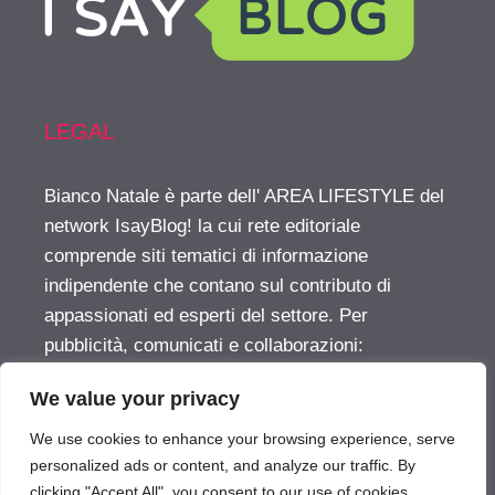
LEGAL
Bianco Natale è parte dell' AREA LIFESTYLE del
network IsayBlog! la cui rete editoriale
comprende siti tematici di informazione
indipendente che contano sul contributo di
appassionati ed esperti del settore. Per
pubblicità, comunicati e collaborazioni:
info@isayblog.com
This website is part of the
We value your privacy
LIFESTYLE AREA inside the IsayBlog! network
For advertising, press releases and other
We use cookies to enhance your browsing experience, serve
opportunities:
info@isayblog.com
personalized ads or content, and analyze our traffic. By
clicking "Accept All", you consent to our use of cookies.