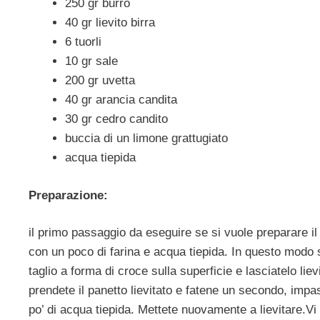
250 gr burro
40 gr lievito birra
6 tuorli
10 gr sale
200 gr uvetta
40 gr arancia candita
30 gr cedro candito
buccia di un limone grattugiato
acqua tiepida
Preparazione:
il primo passaggio da eseguire se si vuole preparare i
con un poco di farina e acqua tiepida. In questo modo s
taglio a forma di croce sulla superficie e lasciatelo lie
prendete il panetto lievitato e fatene un secondo, imp
po’ di acqua tiepida. Mettete nuovamente a lievitare.V