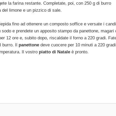
gete la farina restante. Completate, poi, con 250 g di burro
a del limone e un pizzico di sale.
epida fino ad ottenere un composto soffice e versate i candi
 più sodo e prendete un apposito stampo da panettone, magari 
per 12 ore e, subito dopo, riscaldate il forno a 220 gradi. Fat
l burro. Il
panettone
deve cuocere per 10 minuti a 220 gradi
emperatura. Il vostro
piatto di Natale
è pronto.