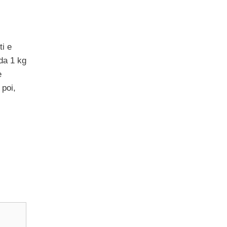
ti e
da 1 kg
e
 poi,