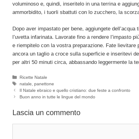
voluminoso e, quindi, inseritelo in una terrina e aggiun
ammorbidito, i tuorli sbattuti con lo zucchero, la scorz
Dopo aver impastato per bene, aggiungete dell’acqua ti
l’uvetta infarinata. Lavorate fino a rendere l’impasto
e riempitelo con la vostra preparazione. Fate lievitare 
ancora un taglio a croce sulla superficie e inseritevi de
per altri 50 minuti circa, abbassando leggermente la t
Categorie
Ricette Natale
Tag
natale
,
panettone
Il Natale ebraico e quello cristiano: due feste a confronto
Buon anno in tutte le lingue del mondo
Lascia un commento
Commento