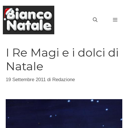
Vai
al
MEN
contenuto
I Re Magi e i dolci di
Natale
19 Settembre 2011
di
Redazione