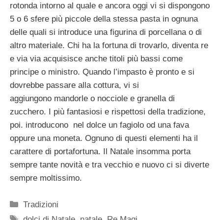
rotonda intorno al quale e ancora oggi vi si dispongono
5 o 6 sfere più piccole della stessa pasta in ognuna
delle quali si introduce una figurina di porcellana o di
altro materiale. Chi ha la fortuna di trovarlo, diventa re
e via via acquisisce anche titoli più bassi come
principe o ministro. Quando l’impasto è pronto e si
dovrebbe passare alla cottura, vi si
aggiungono mandorle o nocciole e granella di
zucchero. I più fantasiosi e rispettosi della tradizione,
poi. introducono nel dolce un fagiolo od una fava
oppure una moneta. Ognuno di questi elementi ha il
carattere di portafortuna. Il Natale insomma porta
sempre tante novità e tra vecchio e nuovo ci si diverte
sempre moltissimo.
Categorie
Tradizioni
Tag
dolci di Natale
,
natale
,
Re Magi