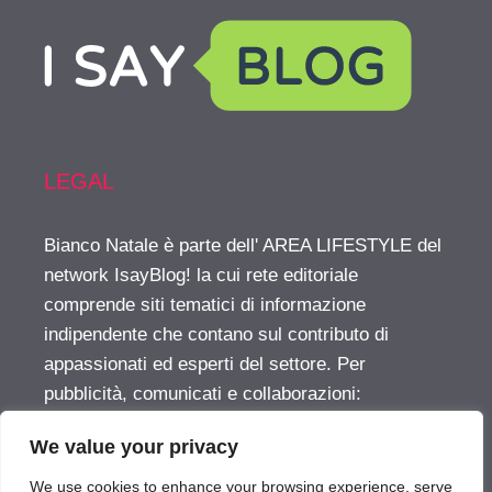
LEGAL
Bianco Natale è parte dell' AREA LIFESTYLE del
network IsayBlog! la cui rete editoriale
comprende siti tematici di informazione
indipendente che contano sul contributo di
appassionati ed esperti del settore. Per
pubblicità, comunicati e collaborazioni:
info@isayblog.com
This website is part of the
We value your privacy
LIFESTYLE AREA inside the IsayBlog! network
For advertising, press releases and other
We use cookies to enhance your browsing experience, serve