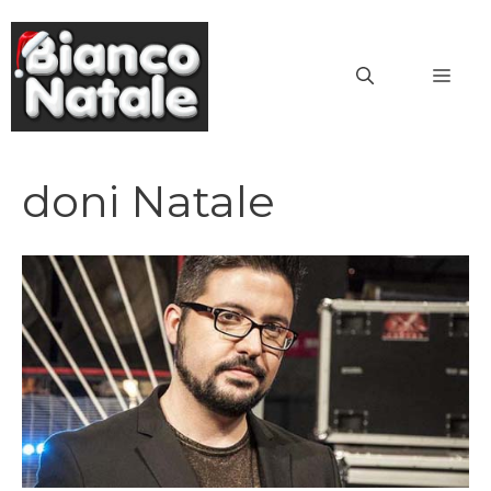
Vai
al
MEN
contenuto
doni Natale