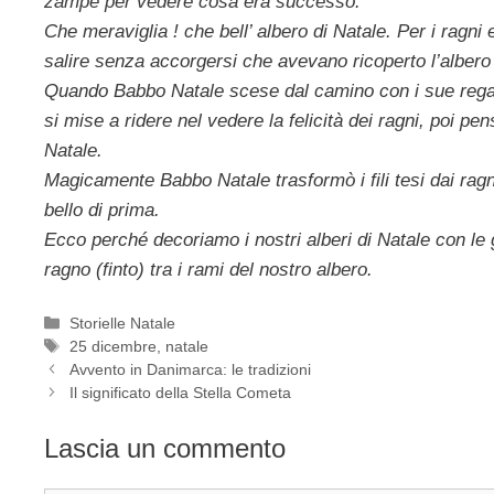
zampe per vedere cosa era successo.
Che meraviglia ! che bell’ albero di Natale. Per i ragni
salire senza accorgersi che avevano ricoperto l’albero di
Quando Babbo Natale scese dal camino con i sue regali v
si mise a ridere nel vedere la felicità dei ragni, poi pe
Natale.
Magicamente Babbo Natale trasformò i fili tesi dai ragni i
bello di prima.
Ecco perché decoriamo i nostri alberi di Natale con le
ragno (finto) tra i rami del nostro albero.
Categorie
Storielle Natale
Tag
25 dicembre
,
natale
Avvento in Danimarca: le tradizioni
Il significato della Stella Cometa
Lascia un commento