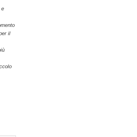
 e
momento
er il
più
iccolo