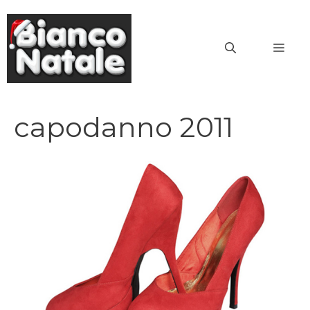
Vai
al
MEN
contenuto
capodanno 2011