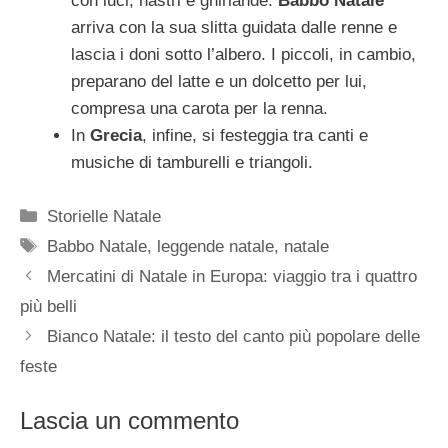
con luci, nastri e ghirlande.
Babbo Natale
arriva con la sua slitta guidata dalle renne e
lascia i doni sotto l’albero. I piccoli, in cambio,
preparano del latte e un dolcetto per lui,
compresa una carota per la renna.
In
Grecia
, infine, si festeggia tra canti e
musiche di tamburelli e triangoli.
Categorie
Storielle Natale
Tag
Babbo Natale
,
leggende natale
,
natale
Mercatini di Natale in Europa: viaggio tra i quattro
più belli
Bianco Natale: il testo del canto più popolare delle
feste
Lascia un commento