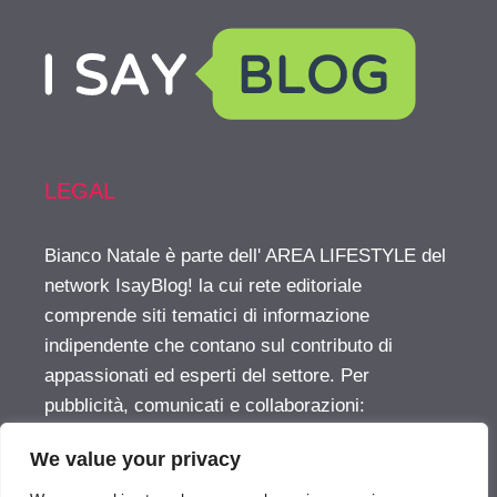
LEGAL
Bianco Natale è parte dell' AREA LIFESTYLE del
network IsayBlog! la cui rete editoriale
comprende siti tematici di informazione
indipendente che contano sul contributo di
appassionati ed esperti del settore. Per
pubblicità, comunicati e collaborazioni:
info@isayblog.com
This website is part of the
We value your privacy
LIFESTYLE AREA inside the IsayBlog! network
For advertising, press releases and other